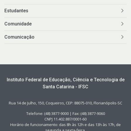
Estudantes
Comunidade
Comunicação
Instituto Federal de Educação, Ciência e Tecnologia de
Santa Catarina - IFSC
Rua 14 de Julho, 150, Coqueiros, CEP: 88075-010, Florianópolis-SC
Telefone: (48) 3877-9000 | Fax: (48) 3877-9060
CNPJ 11.402.887/0001-60
Horário de funcionamento: das 8h às 12h e das 13h às 17h, de
segunda a sexta-feira.