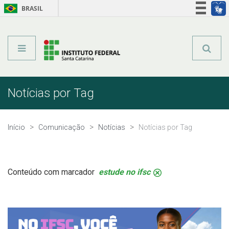
BRASIL
Órgãos do Governo
Acesso à informação
Legislação
Notícias por Tag
Início
Comunicação
Notícias
Notícias por Tag
Conteúdo com marcador
estude no ifsc
.