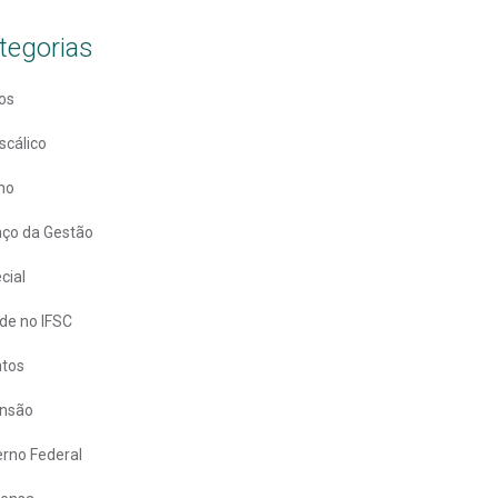
tegorias
os
scálico
no
ço da Gestão
cial
de no IFSC
ntos
ensão
rno Federal