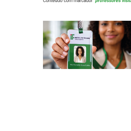
Conteúdo com marcador
professores visi