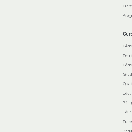
Tran
Prog
Cur
Técn
Técn
Técn
Grad
Quali
Educ
Pós-
Educ
Tran
Parti