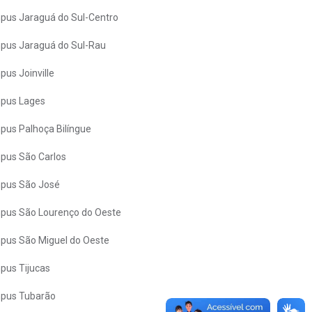
us Jaraguá do Sul-Centro
us Jaraguá do Sul-Rau
us Joinville
pus Lages
us Palhoça Bilíngue
pus São Carlos
pus São José
us São Lourenço do Oeste
us São Miguel do Oeste
us Tijucas
pus Tubarão