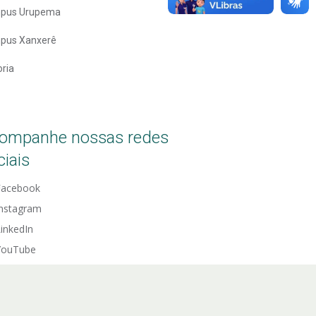
pus Urupema
pus Xanxerê
oria
ompanhe nossas redes
ciais
Facebook
Instagram
inkedIn
YouTube