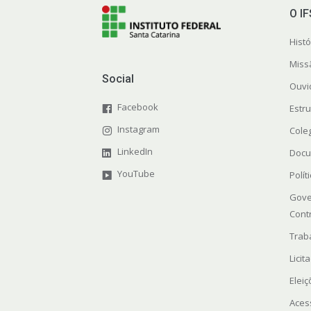
O I
Histó
Miss
Social
Ouvi
Facebook
Estr
Instagram
Cole
LinkedIn
Docu
YouTube
Polít
Gove
Cont
Trab
Licit
Elei
Aces