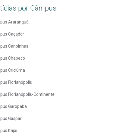
tícias por Câmpus
pus Araranguá
pus Caçador
pus Canoinhas
pus Chapecó
pus Criciúma
us Florianópolis
us Florianópolis-Continente
pus Garopaba
pus Gaspar
us Itajaí