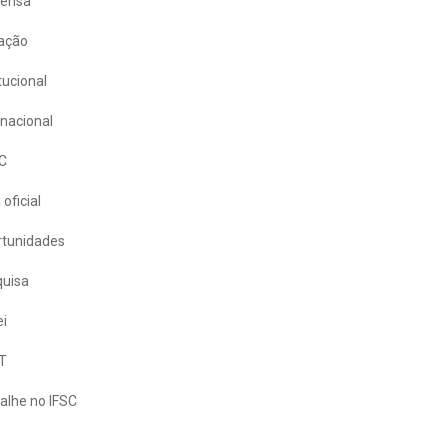
rensa
ação
itucional
rnacional
C
 oficial
tunidades
uisa
i
T
alhe no IFSC