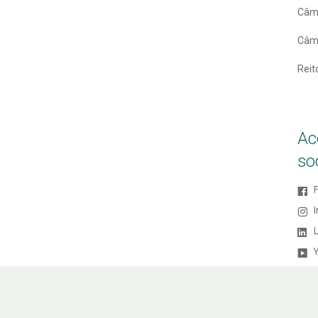
Câm
Câm
Reit
Ac
so
L