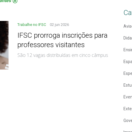
tantes
.
Ca
Trabalhe no IFSC
02 jun 2026
Avis
IFSC prorroga inscrições para
Dida
professores visitantes
Ensi
São 12 vagas distribuídas em cinco câmpus
Espa
Espe
Estu
Eve
Ext
Gove