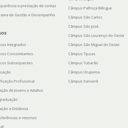
sparência e prestação de contas
Câmpus Palhoça Bilíngue
rama de Gestão e Desempenho
Câmpus São Carlos
Câmpus São José
sos
Câmpus São Lourenço do Oeste
icos Integrados
Câmpus São Miguel do Oeste
icos Concomitantes
Câmpus Tijucas
icos Subsequentes
Câmpus Tubarão
uação
Câmpus Urupema
ficação Profissional
Câmpus Xanxerê
ação de Jovens e Adultos
graduação
ação a Distância
sferências e retornos
uIF