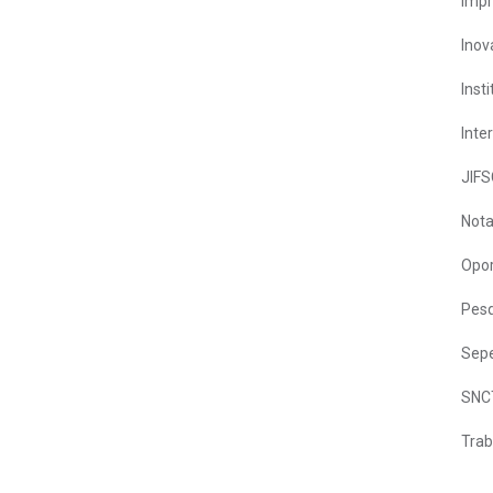
Imp
Inov
Inst
Inte
JIFS
Nota
Opor
Pesq
Sepe
SNC
Trab