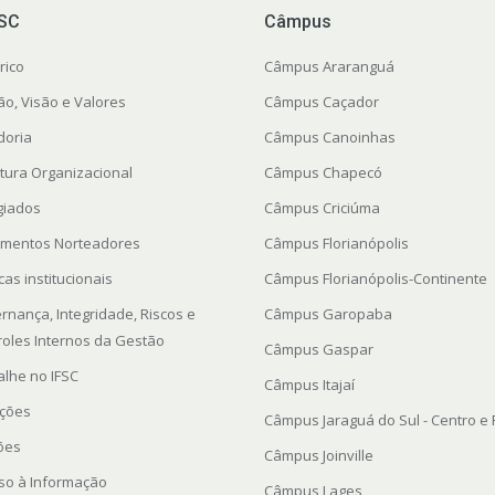
FSC
Câmpus
rico
Câmpus Araranguá
ão, Visão e Valores
Câmpus Caçador
doria
Câmpus Canoinhas
utura Organizacional
Câmpus Chapecó
giados
Câmpus Criciúma
mentos Norteadores
Câmpus Florianópolis
icas institucionais
Câmpus Florianópolis-Continente
rnança, Integridade, Riscos e
Câmpus Garopaba
roles Internos da Gestão
Câmpus Gaspar
alhe no IFSC
Câmpus Itajaí
ações
Câmpus Jaraguá do Sul - Centro e
ções
Câmpus Joinville
so à Informação
Câmpus Lages