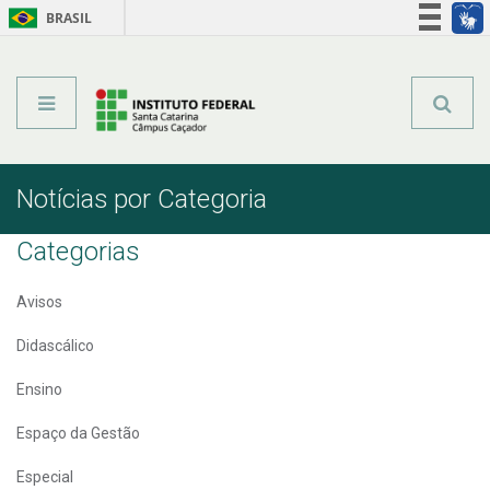
BRASIL
Órgãos do Governo
Acesso à informação
Legislação
Notícias por Categoria
Categorias
Avisos
Didascálico
Ensino
Espaço da Gestão
Especial