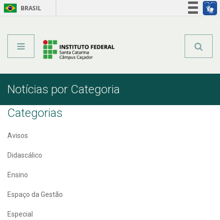
BRASIL
Órgãos do Governo
Acesso à informação
Legislação
Notícias por Categoria
Categorias
Avisos
Didascálico
Ensino
Espaço da Gestão
Especial