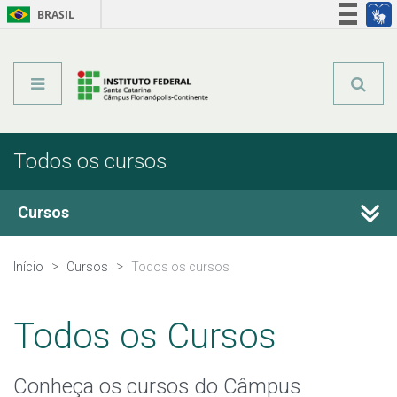
BRASIL
Órgãos do Governo
Acesso à informação
Legislação
Todos os cursos
Cursos
Técnicos Subsequentes
Início
Cursos
Todos os cursos
Graduação
Todos os Cursos
Qualificação Profissional e Idiomas
Conheça os cursos do Câmpus