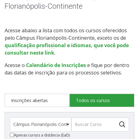
Educação de Jovens e Adultos
Florianópolis-Continente
Especialização
Acesse abaixo a lista com todos os cursos oferecidos
Educação a Distância
pelo Câmpus Florianópolis-Continente, exceto os de
qualificação profissional e idiomas, que você pode
Todos os cursos
consultar neste link
.
Acesse o
Calendário de Inscrições
e fique por dentro
das datas de inscrição para os processos seletivos.
Processo de Inscrição
Resultados
Inscrições abertas
Todos os cursos
Resultados Vagas Remanescentes
Como posso estudar no IFSC?
Apenas cursos a distância (EaD)