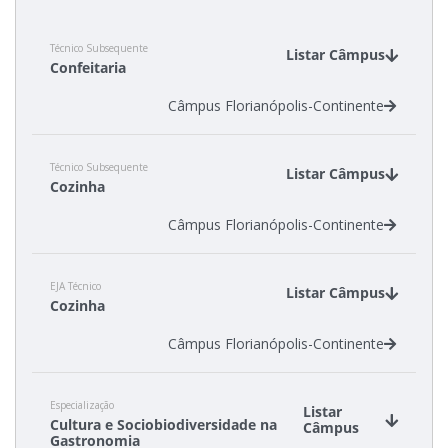
Calendário de inscrições
Técnico Subsequente
Listar Câmpus
Confeitaria
Processos Seletivos
Câmpus Florianópolis-Continente
Cotas
Técnico Subsequente
Listar Câmpus
Inscrições e acompanhamento
Cozinha
Câmpus Florianópolis-Continente
Orientações para Matrícula
Transferências e Retornos
EJA Técnico
Listar Câmpus
Cozinha
Provas e Gabaritos
Câmpus Florianópolis-Continente
Estatísticas dos Processos Seletivos
Especialização
Listar
Cultura e Sociobiodiversidade na
Câmpus
Gastronomia