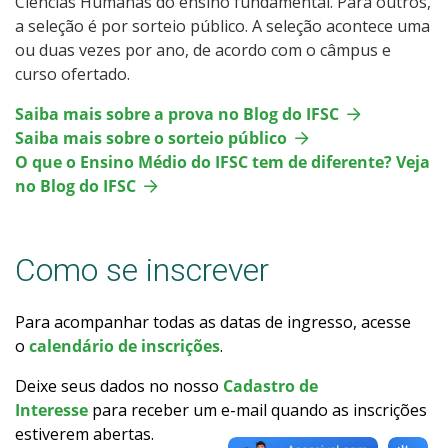
Ciências Humanas do ensino fundamental. Para outros,
Como posso estudar no IFSC?
a seleção é por sorteio público. A seleção acontece uma
ou duas vezes por ano, de acordo com o câmpus e
curso ofertado.
Calendário de inscrições
Saiba mais sobre a prova no Blog do IFSC
Processos Seletivos
Saiba mais sobre o sorteio público
O que o Ensino Médio do IFSC tem de diferente? Veja
Cotas
no Blog do IFSC
Inscrições e acompanhamento
Como se inscrever
Orientações para Matrícula
Para acompanhar todas as datas de ingresso, acesse
Transferências e Retornos
o
calendário de inscrições
.
Deixe seus dados no nosso
Cadastro de
Provas e Gabaritos
Interesse
para receber um e-mail quando as inscrições
estiverem abertas.
Estatísticas dos Processos Seletivos