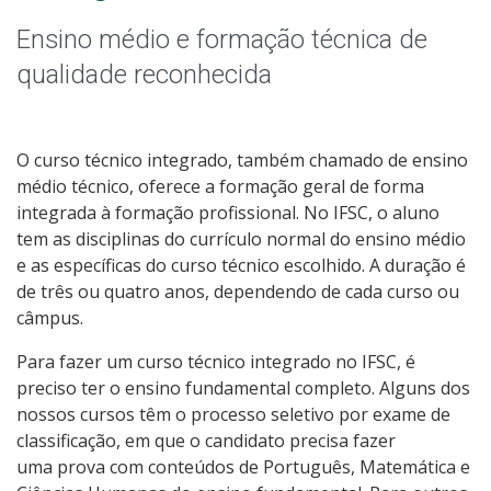
Graduação
Ensino médio e formação técnica de
Especialização
qualidade reconhecida
Mestrado
O curso técnico integrado, também chamado de ensino
Educação a Distância
médio técnico, oferece a formação geral de forma
integrada à formação profissional. No IFSC, o aluno
Todos os cursos
tem as disciplinas do currículo normal do ensino médio
e as específicas do curso técnico escolhido. A duração é
de três ou quatro anos, dependendo de cada curso ou
câmpus.
Processo de Inscrição
Para fazer um curso técnico integrado no IFSC, é
preciso ter o ensino fundamental completo. Alguns dos
Resultados
nossos cursos têm o processo seletivo por exame de
classificação, em que o candidato precisa fazer
Resultados Vagas Ociosas
uma prova com conteúdos de Português, Matemática e