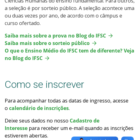
Ciências Humanas do ensino fundamental. Para outros,
Como posso estudar no IFSC?
a seleção é por sorteio público. A seleção acontece uma
ou duas vezes por ano, de acordo com o câmpus e
curso ofertado.
Calendário de inscrições
Saiba mais sobre a prova no Blog do IFSC
Processos Seletivos
Saiba mais sobre o sorteio público
O que o Ensino Médio do IFSC tem de diferente? Veja
Cotas
no Blog do IFSC
Inscrições e acompanhamento
Como se inscrever
Orientações para Matrícula
Para acompanhar todas as datas de ingresso, acesse
Transferências e Retornos
o
calendário de inscrições
.
Deixe seus dados no nosso
Cadastro de
Provas e Gabaritos
Interesse
para receber um e-mail quando as inscrições
estiverem abertas.
Estatísticas dos Processos Seletivos