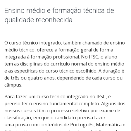
Graduação
Ensino médio e formação técnica de
Especialização
qualidade reconhecida
Mestrado
O curso técnico integrado, também chamado de ensino
Educação a Distância
médio técnico, oferece a formação geral de forma
integrada à formação profissional. No IFSC, o aluno
Todos os cursos
tem as disciplinas do currículo normal do ensino médio
e as específicas do curso técnico escolhido. A duração é
de três ou quatro anos, dependendo de cada curso ou
câmpus.
Processo de Inscrição
Para fazer um curso técnico integrado no IFSC, é
preciso ter o ensino fundamental completo. Alguns dos
Resultados
nossos cursos têm o processo seletivo por exame de
classificação, em que o candidato precisa fazer
Resultados Vagas Ociosas
uma prova com conteúdos de Português, Matemática e