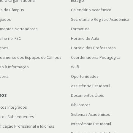
utura Organizacional
Estágio
ais do Câmpus
Calendário Acadêmico
giados
Secretaria e Registro Acadêmico
mentos Norteadores
Formatura
alhe no IFSC
Horário de Aula
ações
Horário dos Professores
damento dos Espaços do Câmpus
Coordenadoria Pedagógica
so à Informação
Wi-fi
doria
Oportunidades
Assistência Estudantil
sos
Documentos Úteis
Bibliotecas
icos Integrados
Sistemas Acadêmicos
icos Subsequentes
Intercâmbio Estudantil
ficação Profissional e Idiomas