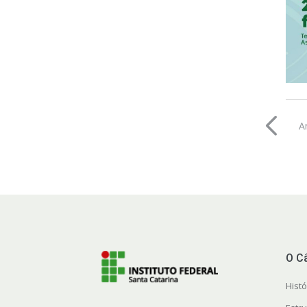
A
O C
Histó