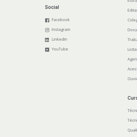
Estr
Social
Edit
Facebook
Cole
Instagram
Docu
LinkedIn
Trab
YouTube
Licit
Agen
Aces
Ouvi
Cur
Técn
Técn
Quali