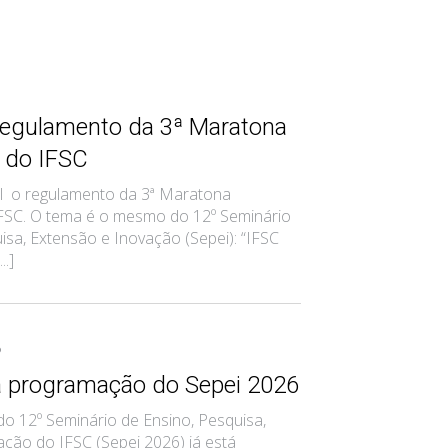
regulamento da 3ª Maratona
a do IFSC
vel o regulamento da 3ª Maratona
IFSC. O tema é o mesmo do 12º Seminário
isa, Extensão e Inovação (Sepei): “IFSC
..]
6
a programação do Sepei 2026
o 12º Seminário de Ensino, Pesquisa,
ção do IFSC (Sepei 2026) já está