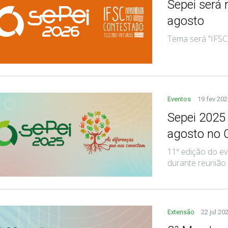
Sepei será 
agosto
Tema será "IFSC
Eventos
19 fev 202
Sepei 2025 
agosto no 
11ª edição do ev
durante reunião
Extensão
22 jul 20