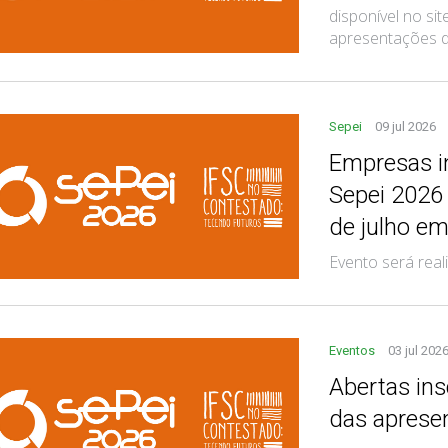
disponível no si
apresentações de 
Sepei
09 jul 2026
Empresas i
Sepei 2026
de julho e
Evento será rea
Eventos
03 jul 202
Abertas in
das aprese