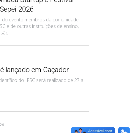
 Sepei 2026
ar do evento membros da comunidade
C e de outras instituições de ensino,
nsão
 é lançado em Caçador
ientífico do IFSC será realizado de 27 a
026