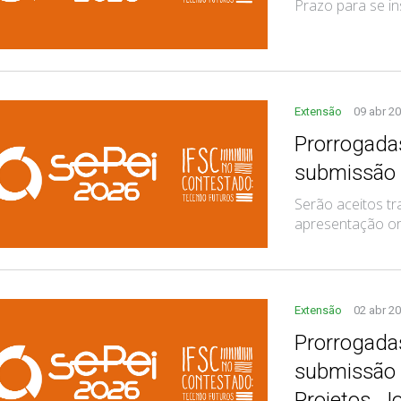
Prazo para se in
Extensão
09 abr 2
Prorrogadas
submissão 
Serão aceitos tr
apresentação ora
Extensão
02 abr 2
Prorrogadas
submissão d
Projetos, J