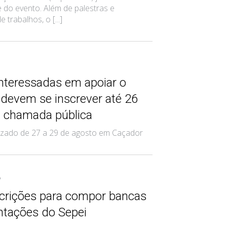
te do evento. Além de palestras e
trabalhos, o [...]
nteressadas em apoiar o
 devem se inscrever até 26
m chamada pública
lizado de 27 a 29 de agosto em Caçador
6
scrições para compor bancas
ntações do Sepei