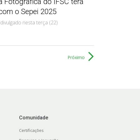
 Fotográfica do IFSC terá
 com o Sepei 2025
divulgado nesta terça (22)
Próximo
Comunidade
Certificações