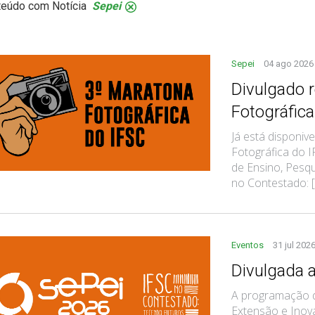
teúdo com Notícia
Sepei
.
Sepei
04 ago 2026
Divulgado 
Fotográfic
Já está disponi
Fotográfica do 
de Ensino, Pesqu
no Contestado: [.
Eventos
31 jul 202
Divulgada 
A programação d
Extensão e Inova