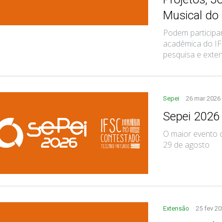
Musical do
Podem particip
acadêmica do IFS
pesquisa e exte
Sepei
26 mar 2026
Sepei 2026
O maior evento c
29 de agosto
Extensão
25 fev 2