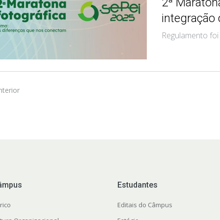
2ª Maratona
integração
Regulamento foi 
nterior
âmpus
Estudantes
rico
Editais do Câmpus