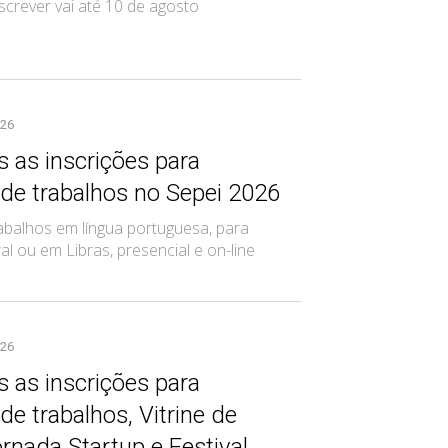
screver vai até 10 de agosto
026
 as inscrições para
de trabalhos no Sepei 2026
abalhos em língua portuguesa, para
l ou em Libras, presencial e on-line
026
 as inscrições para
e trabalhos, Vitrine de
ornada Startup e Festival