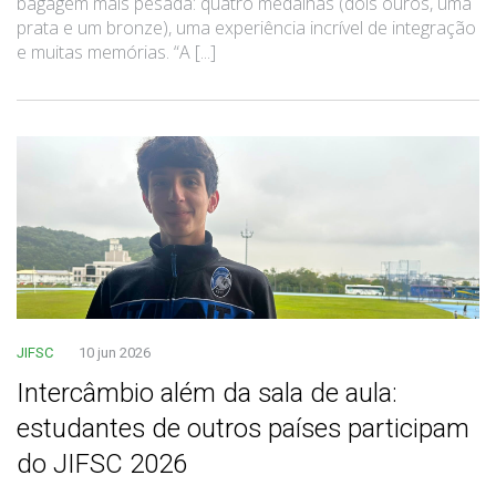
bagagem mais pesada: quatro medalhas (dois ouros, uma
prata e um bronze), uma experiência incrível de integração
e muitas memórias. “A [...]
JIFSC
10 jun 2026
Intercâmbio além da sala de aula:
estudantes de outros países participam
do JIFSC 2026