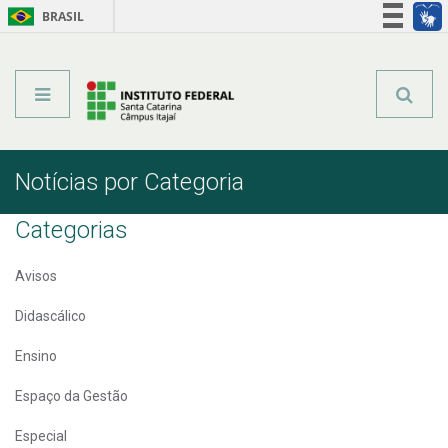
BRASIL
Órgãos do Governo
Acesso à informação
Legislação
Notícias por Categoria
Categorias
Avisos
Didascálico
Ensino
Espaço da Gestão
Especial