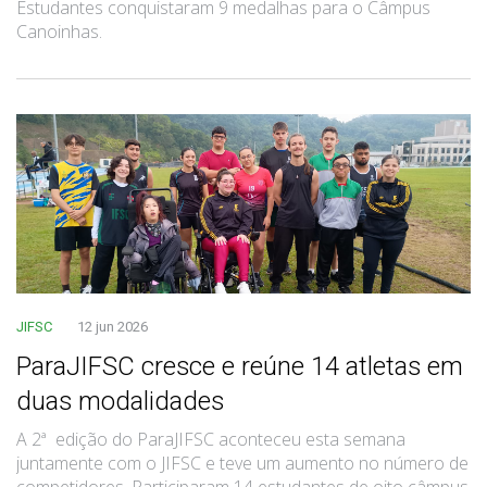
Estudantes conquistaram 9 medalhas para o Câmpus
Canoinhas.
JIFSC
12 jun 2026
ParaJIFSC cresce e reúne 14 atletas em
duas modalidades
A 2ª edição do ParaJIFSC aconteceu esta semana
juntamente com o JIFSC e teve um aumento no número de
competidores. Participaram 14 estudantes de oito câmpus