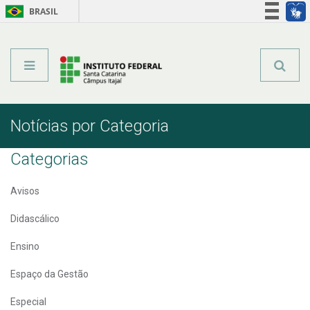
BRASIL
Órgãos do Governo
Acesso à informação
Legislação
Notícias por Categoria
Categorias
Avisos
Didascálico
Ensino
Espaço da Gestão
Especial