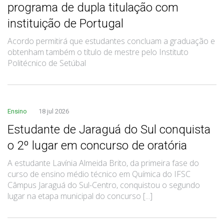
programa de dupla titulação com
instituição de Portugal
Acordo permitirá que estudantes concluam a graduação e
obtenham também o título de mestre pelo Instituto
Politécnico de Setúbal
Ensino
18 jul 2026
Estudante de Jaraguá do Sul conquista
o 2º lugar em concurso de oratória
A estudante Lavínia Almeida Brito, da primeira fase do
curso de ensino médio técnico em Química do IFSC
Câmpus Jaraguá do Sul-Centro, conquistou o segundo
lugar na etapa municipal do concurso [...]