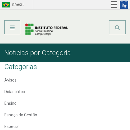
BRASIL
Órgãos do Governo
Acesso à informação
Legislação
Notícias por Categoria
Categorias
Avisos
Didascálico
Ensino
Espaço da Gestão
Especial