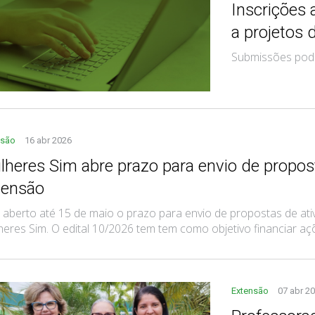
Inscrições 
a projetos 
Submissões pode
nsão
16 abr 2026
lheres Sim abre prazo para envio de propos
tensão
 aberto até 15 de maio o prazo para envio de propostas de at
eres Sim. O edital 10/2026 tem tem como objetivo financiar açõe
Extensão
07 abr 2