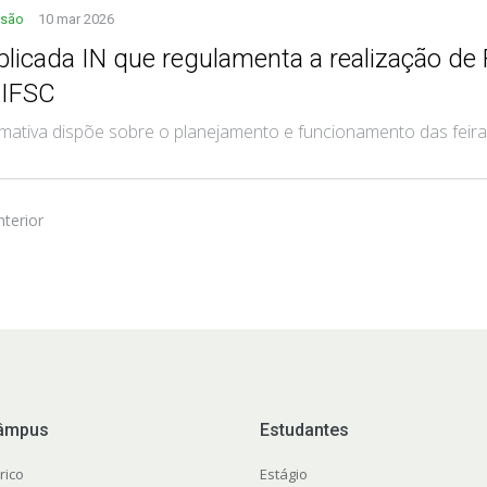
nsão
10 mar 2026
blicada IN que regulamenta a realização de 
 IFSC
ativa dispõe sobre o planejamento e funcionamento das feir
nterior
âmpus
Estudantes
rico
Estágio