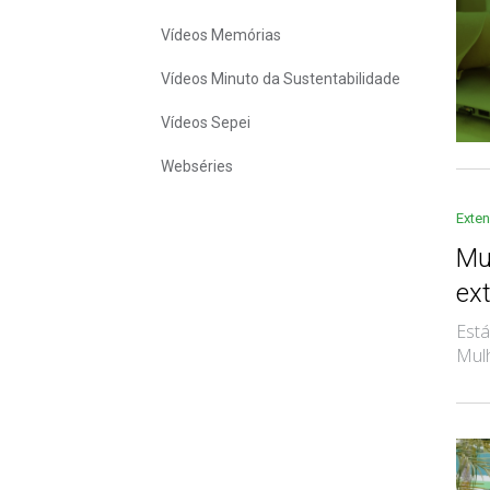
Vídeos Memórias
Vídeos Minuto da Sustentabilidade
Vídeos Sepei
Webséries
Exte
Mu
ex
Está
Mulh