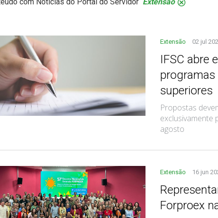
eúdo com Notícias do Portal do Servidor
Extensão
.
Extensão
02 jul 20
IFSC abre e
programas 
superiores
Propostas devem
exclusivamente 
agosto
Extensão
16 jun 2
Representa
Forproex n