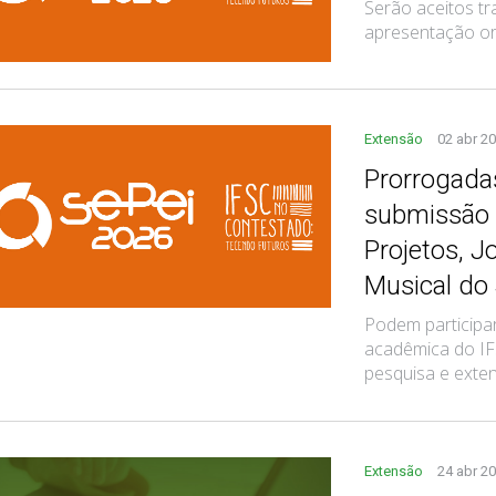
Serão aceitos tr
apresentação ora
Extensão
02 abr 2
Prorrogadas
submissão d
Projetos, J
Musical do
Podem particip
acadêmica do IFS
pesquisa e exte
Extensão
24 abr 2