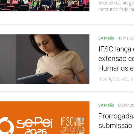
Evento reuniu ge
institutos federa
Extensão
13 mai 2
IFSC lança 
extensão c
Humanos e 
Inscrições vão a
Extensão
09 abr 2
Prorrogadas
submissão 