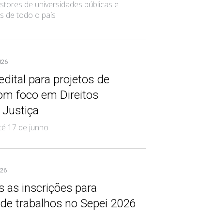
stores de universidades públicas e
is de todo o país
026
edital para projetos de
om foco em Direitos
Justiça
té 17 de junho
026
 as inscrições para
de trabalhos no Sepei 2026