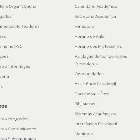
utura Organizacional
Calendário Acadêmico
giados
Secretaria Acadêmica
mentos Norteadores
Formatura
ções
Horário de Aula
alhe no IFSC
Horário dos Professores
ações
Validação de Componentes
Curriculares
so à Informação
Oportunidades
doria
Assistência Estudantil
is
Documentos Úteis
Bibliotecas
sos
Sistemas Acadêmicos
icos Integrados
Intercâmbio Estudantil
icos Concomitantes
Monitoria
icos Subsequentes