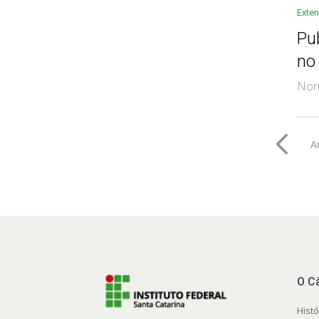
Exte
Pu
no
Norm
A
O C
Histó