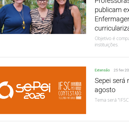
Professora
publicam e
Enfermagem
curriculari
Objetivo é compa
instituições.
Extensão
25 fev 2
Sepei será 
agosto
Tema será "IFSC