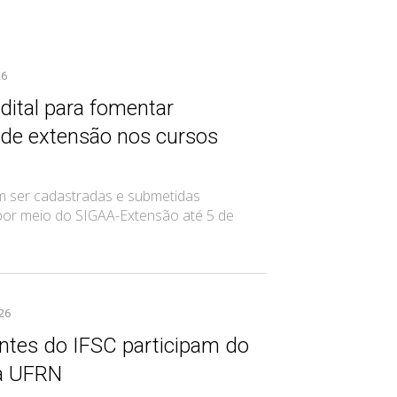
26
dital para fomentar
de extensão nos cursos
 ser cadastradas e submetidas
por meio do SIGAA-Extensão até 5 de
026
ntes do IFSC participam do
a UFRN