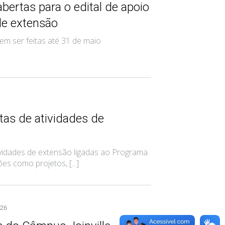
abertas para o edital de apoio
de extensão
m ser feitas até 31 de maio
tas de atividades de
ividades de extensão ligadas ao Programa
s como projetos, [...]
026