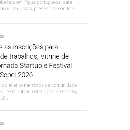
abalhos em língua portuguesa, para
l ou em Libras, presencial e on-line
026
 as inscrições para
e trabalhos, Vitrine de
ornada Startup e Festival
 Sepei 2026
ar do evento membros da comunidade
C e de outras instituições de ensino,
nsão
026