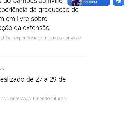
s do Câmpus Joinville
xperiência da graduação de
 em livro sobre
zação da extensão
rtilhar experiência com outros cursos e
026
realizado de 27 a 29 de
 no Contestado: tecendo futuros"