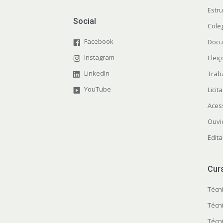
Estr
Social
Cole
Facebook
Docu
Instagram
Elei
LinkedIn
Trab
YouTube
Licit
Aces
Ouvi
Edita
Cur
Técn
Técn
Técn