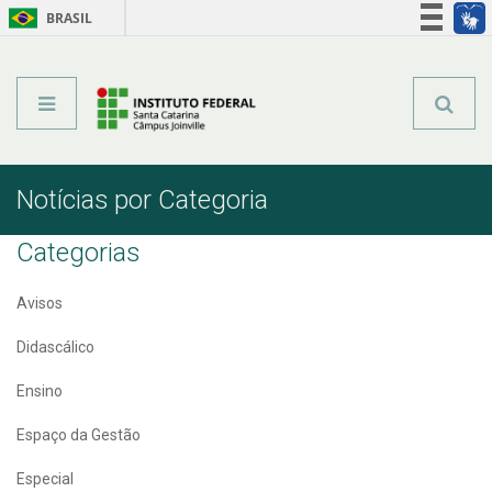
BRASIL
Órgãos do Governo
Acesso à informação
Legislação
Notícias por Categoria
Categorias
Avisos
Didascálico
Ensino
Espaço da Gestão
Especial