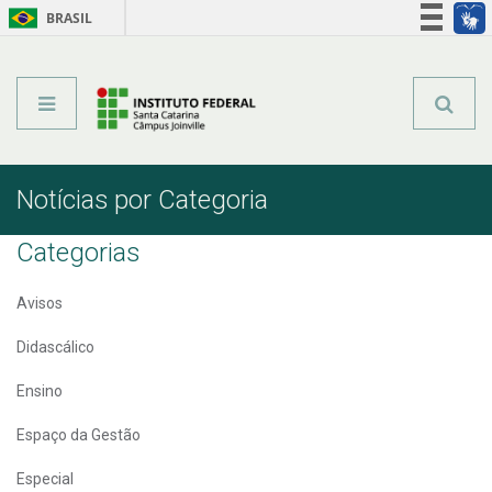
BRASIL
Órgãos do Governo
Acesso à informação
Legislação
Notícias por Categoria
Categorias
Avisos
Didascálico
Ensino
Espaço da Gestão
Especial