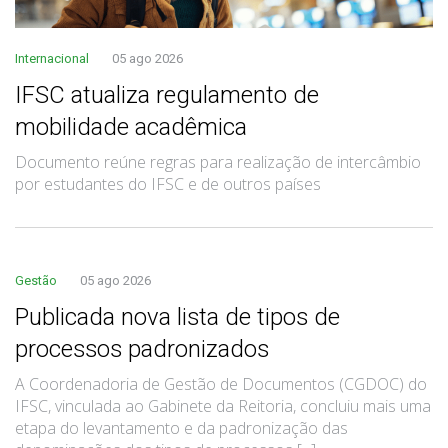
Internacional
05 ago 2026
IFSC atualiza regulamento de
mobilidade acadêmica
Documento reúne regras para realização de intercâmbio
por estudantes do IFSC e de outros países
Gestão
05 ago 2026
Publicada nova lista de tipos de
processos padronizados
A Coordenadoria de Gestão de Documentos (CGDOC) do
IFSC, vinculada ao Gabinete da Reitoria, concluiu mais uma
etapa do levantamento e da padronização das