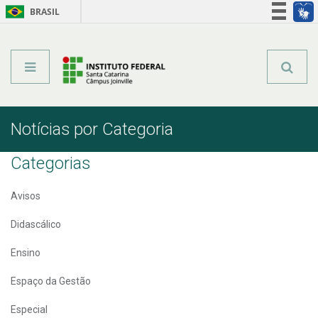
BRASIL
Órgãos do Governo
Acesso à informação
Legislação
Notícias por Categoria
Categorias
Avisos
Didascálico
Ensino
Espaço da Gestão
Especial