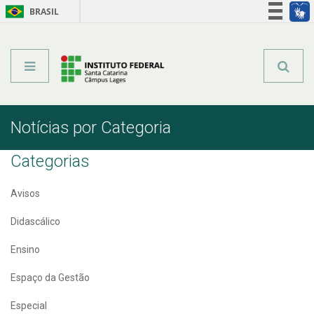
BRASIL
Órgãos do Governo
Acesso à informação
Legislação
Notícias por Categoria
Categorias
Avisos
Didascálico
Ensino
Espaço da Gestão
Especial