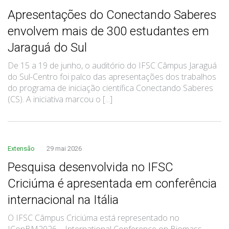
Apresentações do Conectando Saberes
envolvem mais de 300 estudantes em
Jaraguá do Sul
De 15 a 19 de junho, o auditório do IFSC Câmpus Jaraguá
do Sul-Centro foi palco das apresentações dos trabalhos
do programa de iniciação científica Conectando Saberes
(CS). A iniciativa marcou o [...]
Extensão
29 mai 2026
Pesquisa desenvolvida no IFSC
Criciúma é apresentada em conferência
internacional na Itália
O IFSC Câmpus Criciúma está representado no
IConBM2026 – International Conference on Biomass,