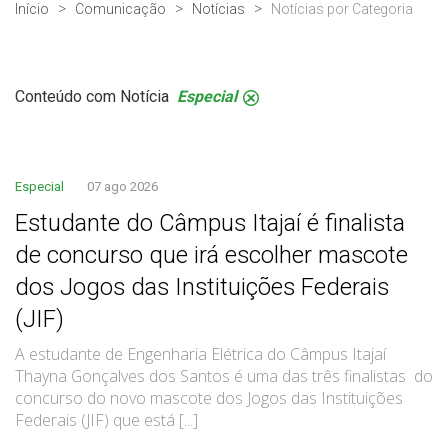
Início
Comunicação
Notícias
Notícias por Categoria
Conteúdo com Notícia
Especial
.
Especial
07 ago 2026
Estudante do Câmpus Itajaí é finalista
de concurso que irá escolher mascote
dos Jogos das Instituições Federais
(JIF)
A estudante de Engenharia Elétrica do Câmpus Itajaí
Thayna Gonçalves dos Santos é uma das três finalistas do
concurso do novo mascote dos Jogos das Instituições
Federais (JIF) que está [...]