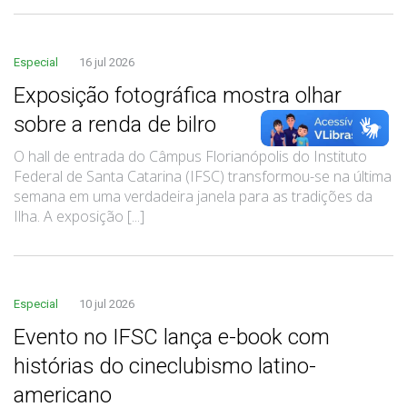
Especial
16 jul 2026
Exposição fotográfica mostra olhar
sobre a renda de bilro
O hall de entrada do Câmpus Florianópolis do Instituto
Federal de Santa Catarina (IFSC) transformou-se na última
semana em uma verdadeira janela para as tradições da
Ilha. A exposição [...]
Especial
10 jul 2026
Evento no IFSC lança e-book com
histórias do cineclubismo latino-
americano