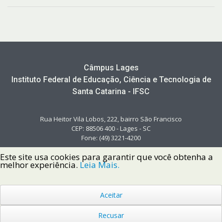
Câmpus Lages
Instituto Federal de Educação, Ciência e Tecnologia de
Santa Catarina - IFSC
Rua Heitor Vila Lobos, 222, bairro São Francisco
CEP: 88506 400 - Lages - SC
Fone: (49) 3221-4200
Este site usa cookies para garantir que você obtenha a
melhor experiência.
Leia Mais.
Aceitar
Copyright © 2022 Instituto Federal de Santa Catarina IFSC
Todos os Direitos Reservados.
Recusar