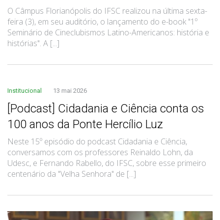
O Câmpus Florianópolis do IFSC realizou na última sexta-
feira (3), em seu auditório, o lançamento do e-book "1º
Seminário de Cineclubismos Latino-Americanos: história e
histórias". A [...]
Institucional
13 mai 2026
[Podcast] Cidadania e Ciência conta os
100 anos da Ponte Hercílio Luz
Neste 15º episódio do podcast Cidadania e Ciência,
conversamos com os professores Reinaldo Lohn, da
Udesc, e Fernando Rabello, do IFSC, sobre esse primeiro
centenário da "Velha Senhora" de [...]