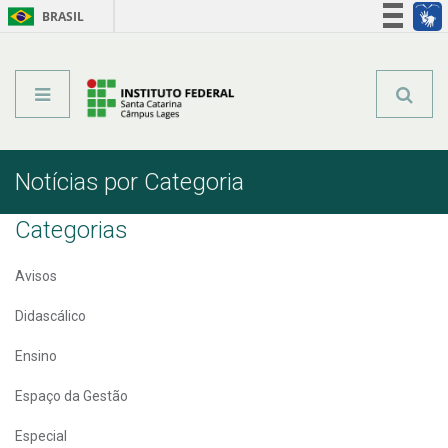
BRASIL
Órgãos do Governo
Acesso à informação
Legislação
Notícias por Categoria
Categorias
Avisos
Didascálico
Ensino
Espaço da Gestão
Especial