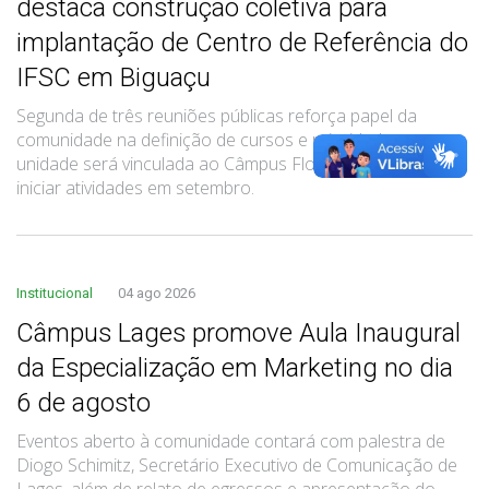
destaca construção coletiva para
implantação de Centro de Referência do
IFSC em Biguaçu
Segunda de três reuniões públicas reforça papel da
comunidade na definição de cursos e prioridades; nova
unidade será vinculada ao Câmpus Florianópolis e deve
iniciar atividades em setembro.
Institucional
04 ago 2026
Câmpus Lages promove Aula Inaugural
da Especialização em Marketing no dia
6 de agosto
Eventos aberto à comunidade contará com palestra de
Diogo Schimitz, Secretário Executivo de Comunicação de
Lages, além de relato de egressos e apresentação do