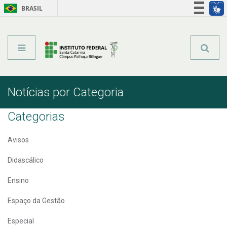
BRASIL
Órgãos do Governo
Acesso à informação
Legislação
Notícias por Categoria
Categorias
Avisos
Didascálico
Ensino
Espaço da Gestão
Especial