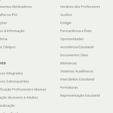
mentos Norteadores
Horários dos Professores
alhe no IFSC
Auxílios
ações
Estágio
so à Informação
Permanência e Êxito
doria
Oportunidades
ais Câmpus
Assistência Estudantil
Documentos Úteis
sos
Bibliotecas
Sistemas Acadêmicos
icos Integrados
Intercâmbio Estudantil
icos Subsequentes
Formaturas
ficação Profissional e Idiomas
Representação Estudantil
ação de Jovens e Adultos
cialização