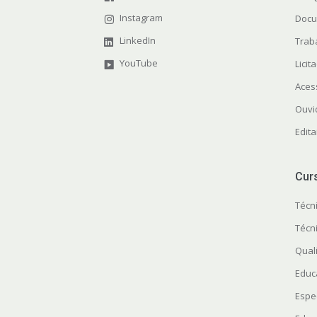
Instagram
Docu
LinkedIn
Trab
YouTube
Licit
Aces
Ouvi
Edit
Cur
Técn
Técn
Quali
Educ
Espe