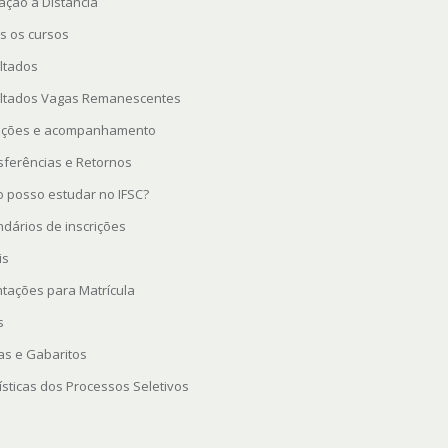
ação a Distância
s os cursos
ltados
ltados Vagas Remanescentes
rições e acompanhamento
sferências e Retornos
 posso estudar no IFSC?
ndários de inscrições
is
ntações para Matrícula
s
as e Gabaritos
ísticas dos Processos Seletivos