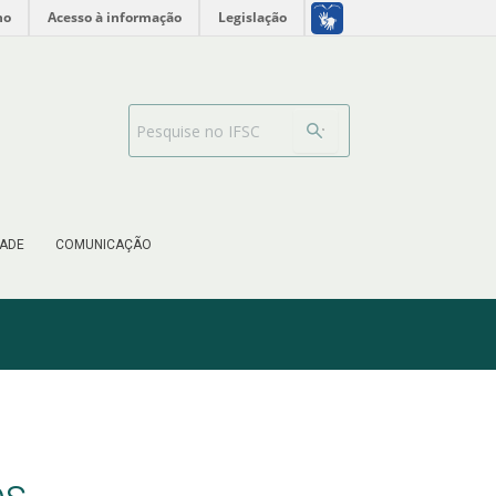
no
Acesso à informação
Legislação
Barra de busca
ADE
COMUNICAÇÃO
os