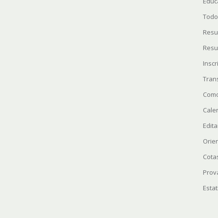
Educ
Todo
Resu
Resu
Insc
Tran
Como
Cale
Edita
Orie
Cota
Prov
Estat