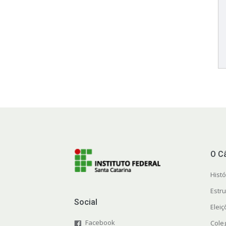
O C
Histó
Estr
Social
Elei
Facebook
Cole