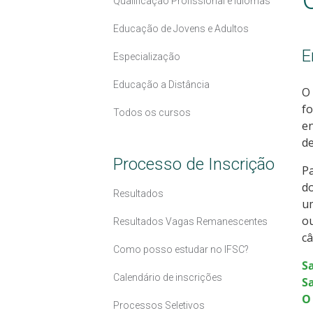
Qualificação Profissional e Idiomas
Educação de Jovens e Adultos
E
Especialização
Educação a Distância
O 
fo
Todos os cursos
en
d
Processo de Inscrição
Pa
do
Resultados
u
ou
Resultados Vagas Remanescentes
câ
Como posso estudar no IFSC?
S
Calendário de inscrições
Sa
O
Processos Seletivos