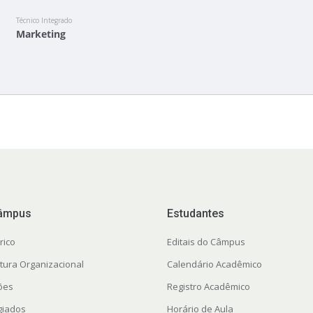
Técnico Integrado
Marketing
âmpus
Estudantes
rico
Editais do Câmpus
utura Organizacional
Calendário Acadêmico
ções
Registro Acadêmico
giados
Horário de Aula