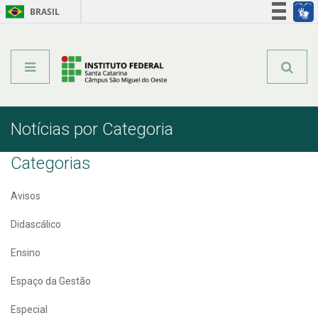
BRASIL
Órgãos do Governo
Acesso à informação
Legislação
Notícias por Categoria
Categorias
Avisos
Didascálico
Ensino
Espaço da Gestão
Especial