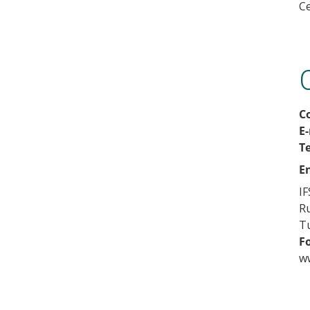
Ce
C
E-
T
E
I
Ru
Tu
F
ww