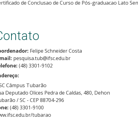
rtificado de Conclusao de Curso de Pós-graduacao Lato Sen
Contato
oordenador:
Felipe Schneider Costa
mail:
pesquisa.tub@ifsc.edu.br
elefone:
(48) 3301-9102
ndereço:
FSC Câmpus Tubarão
a Deputado Olices Pedra de Caldas, 480, Dehon
barão / SC - CEP 88704-296
one:
(48) 3301-9100
w.ifsc.edu.br/tubarao