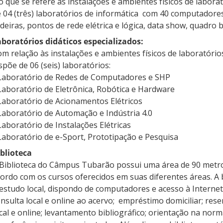
 que se refere às instalações e ambientes físicos de labora
 04 (três) laboratórios de informática com 40 computadore
deiras, pontos de rede elétrica e lógica, data show, quadro 
boratórios didáticos especializados:
m relação às instalações e ambientes físicos de laboratório
spõe de 06 (seis) laboratórios:
 Laboratório de Redes de Computadores e SHP
Laboratório de Eletrônica, Robótica e Hardware
Laboratório de Acionamentos Elétricos
Laboratório de Automação e Indústria 4.0
Laboratório de Instalações Elétricas
Laboratório de e-Sport, Prototipação e Pesquisa
blioteca
Biblioteca do Câmpus Tubarão possui uma área de 90 metro
ordo com os cursos oferecidos em suas diferentes áreas. A b
estudo local, dispondo de computadores e acesso à Internet.
nsulta local e online ao acervo; empréstimo domiciliar; re
cal e online; levantamento bibliográfico; orientação na nor