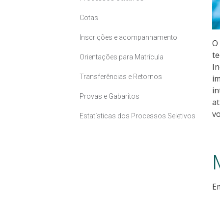
Cotas
Inscrições e acompanhamento
O 
te
Orientações para Matrícula
In
Transferências e Retornos
im
in
Provas e Gabaritos
at
vo
Estatísticas dos Processos Seletivos
Em