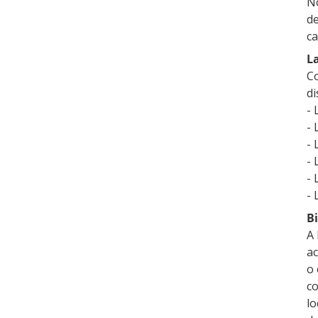
No
de
ca
La
Co
di
-
- 
- 
- 
- 
- 
Bi
A 
ac
o 
co
lo