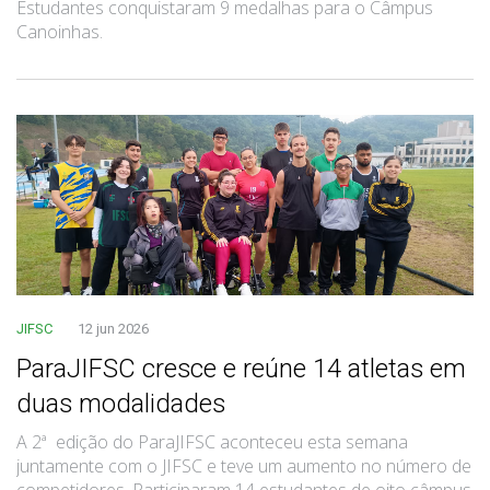
Estudantes conquistaram 9 medalhas para o Câmpus
Canoinhas.
JIFSC
12 jun 2026
ParaJIFSC cresce e reúne 14 atletas em
duas modalidades
A 2ª edição do ParaJIFSC aconteceu esta semana
juntamente com o JIFSC e teve um aumento no número de
competidores. Participaram 14 estudantes de oito câmpus