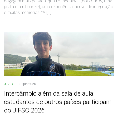
bagagem mais pesada: quatro medalhas (dois ouros, uma
prata e um bronze), uma experiência incrível de integração
e muitas memórias. “A [...]
JIFSC
10 jun 2026
Intercâmbio além da sala de aula:
estudantes de outros países participam
do JIFSC 2026