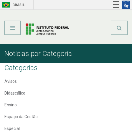
BRASIL
Órgãos do Governo
Acesso à informação
Legislação
Notícias por Categoria
Categorias
Avisos
Didascálico
Ensino
Espaço da Gestão
Especial