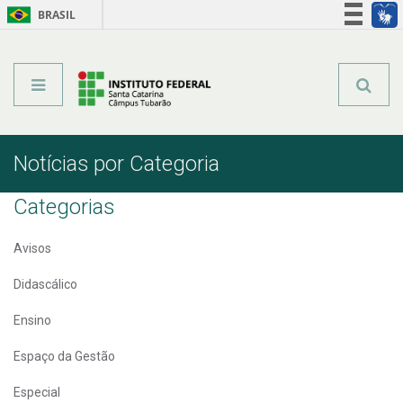
BRASIL
Órgãos do Governo
Acesso à informação
Legislação
Notícias por Categoria
Categorias
Avisos
Didascálico
Ensino
Espaço da Gestão
Especial