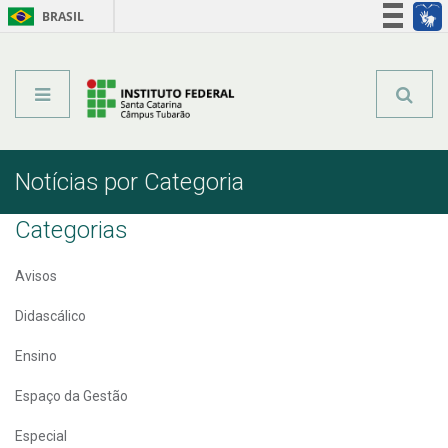
BRASIL
Órgãos do Governo
Acesso à informação
Legislação
Notícias por Categoria
Categorias
Avisos
Didascálico
Ensino
Espaço da Gestão
Especial