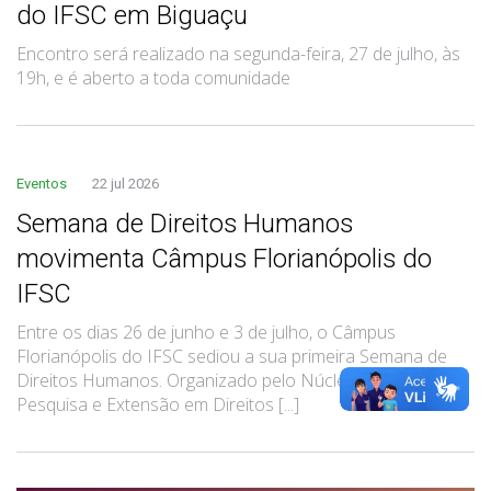
do IFSC em Biguaçu
Encontro será realizado na segunda-feira, 27 de julho, às
19h, e é aberto a toda comunidade
Eventos
22 jul 2026
Semana de Direitos Humanos
movimenta Câmpus Florianópolis do
IFSC
Entre os dias 26 de junho e 3 de julho, o Câmpus
Florianópolis do IFSC sediou a sua primeira Semana de
Direitos Humanos. Organizado pelo Núcleo de Estudos,
Pesquisa e Extensão em Direitos [...]