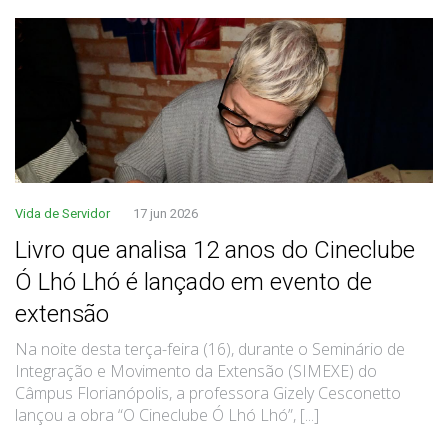
Vida de Servidor
17 jun 2026
Livro que analisa 12 anos do Cineclube
Ó Lhó Lhó é lançado em evento de
extensão
Na noite desta terça-feira (16), durante o Seminário de
Integração e Movimento da Extensão (SIMEXE) do
Câmpus Florianópolis, a professora Gizely Cesconetto
lançou a obra “O Cineclube Ó Lhó Lhó”, [...]