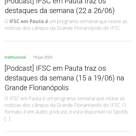
[Podcast] IFSC em Pauta traz os
destaques da semana (22 a 26/06)
O
IFSC em Pauta é
um programa semanal que reúne as
notícias dos câmpus da Grande Florianópolis do IFSC.
Institucional
19 jun 2026
[Podcast] IFSC em Pauta traz os
destaques da semana (15 a 19/06) na
Grande Florianópolis
O IFSC em Pauta é um programa semanal que reúne as
notícias dos câmpus da Grande Florianópolis do IFSC. O
formato é em áudio, podcast, e está disponível no Spotify
[...]