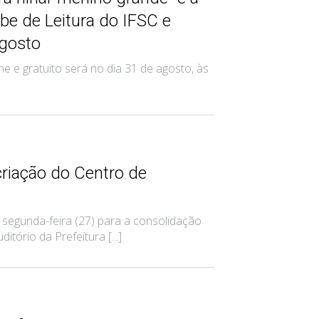
be de Leitura do IFSC e
gosto
ne e gratuito será no dia 31 de agosto, às
riação do Centro de
segunda-feira (27) para a consolidação
tório da Prefeitura [...]