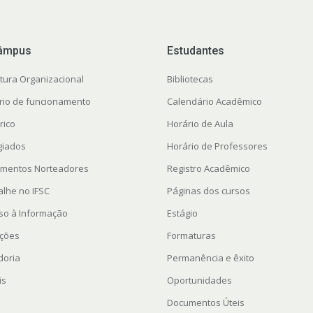
âmpus
Estudantes
utura Organizacional
Bibliotecas
rio de funcionamento
Calendário Acadêmico
rico
Horário de Aula
giados
Horário de Professores
mentos Norteadores
Registro Acadêmico
alhe no IFSC
Páginas dos cursos
so à Informação
Estágio
ações
Formaturas
doria
Permanência e êxito
is
Oportunidades
Documentos Úteis