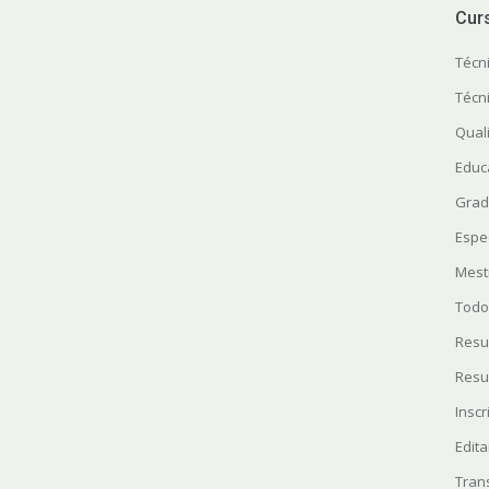
Cur
Técn
Técn
Quali
Educ
Grad
Espe
Mest
Todo
Resu
Resu
Insc
Edita
Tran