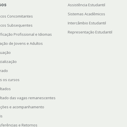
sos
Assistência Estudantil
Sistemas Acadêmicos
icos Concomitantes
Intercâmbio Estudantil
icos Subsequentes
Representação Estudantil
ficação Profissional e Idiomas
ação de Jovens e Adultos
uação
cialização
rado
s os cursos
ltados
ltado das vagas remanescentes
rições e acompanhamento
is
sferências e Retornos