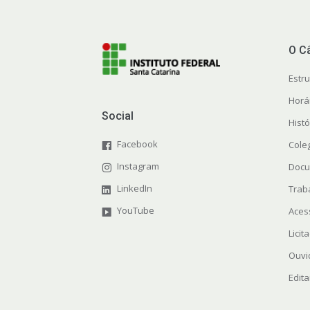
O C
Estr
Horá
Social
Histó
Facebook
Cole
Instagram
Docu
LinkedIn
Trab
YouTube
Aces
Licit
Ouvi
Edita