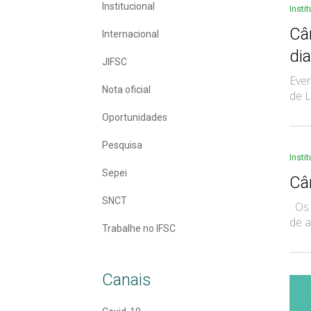
Institucional
Insti
Câ
Internacional
di
JIFSC
Even
Nota oficial
de L
Oportunidades
Pesquisa
Insti
Sepei
Câ
SNCT
Os a
de a
Trabalhe no IFSC
Canais