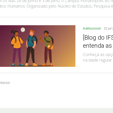
e os dias 26 de junho e 3 de julho, o Câmpus Florianópolis do
itos Humanos. Organizado pelo Núcleo de Estudos, Pesquisa e E
Institucional
22 jul
[Blog do IF
entenda as
Conheça as opçõ
na idade regular
nterior