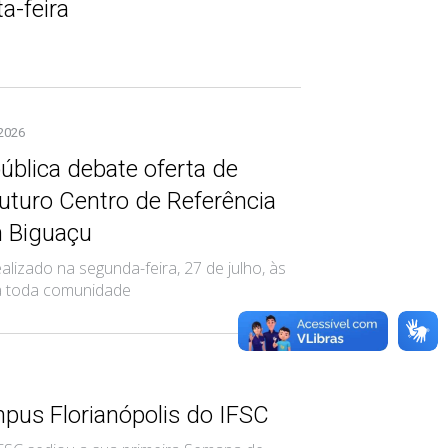
a-feira
 2026
ública debate oferta de
uturo Centro de Referência
 Biguaçu
alizado na segunda-feira, 27 de julho, às
 a toda comunidade
us Florianópolis do IFSC