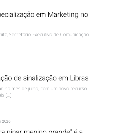
ecialização em Marketing no
itz, Secretário Executivo de Comunicação
ção de sinalização em Libras
, no mês de julho, com um novo recurso
 [...]
o 2026
a ninar menino grande" é a