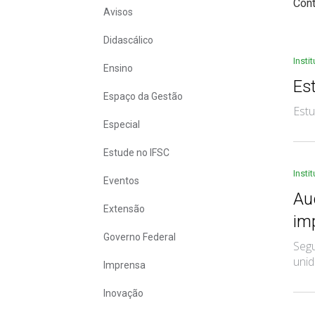
Con
Avisos
Didascálico
Insti
Ensino
Es
Espaço da Gestão
Estu
Especial
Estude no IFSC
Insti
Eventos
Au
Extensão
im
Governo Federal
Segu
unid
Imprensa
Inovação