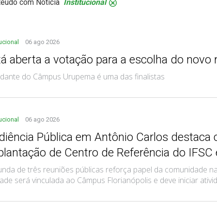
teúdo com Notícia
Institucional
.
tucional
06 ago 2026
tá aberta a votação para a escolha do novo
dante do Câmpus Urupema é uma das finalistas
tucional
06 ago 2026
diência Pública em Antônio Carlos destaca 
plantação de Centro de Referência do IFSC
nda de três reuniões públicas reforça papel da comunidade na 
ade será vinculada ao Câmpus Florianópolis e deve iniciar ati