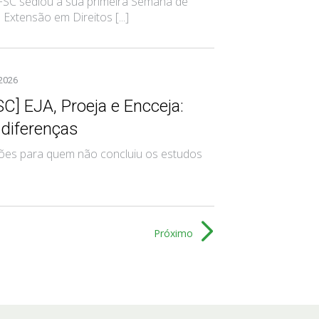
 IFSC sediou a sua primeira Semana de
xtensão em Direitos [...]
 2026
SC] EJA, Proeja e Encceja:
 diferenças
es para quem não concluiu os estudos
Próximo