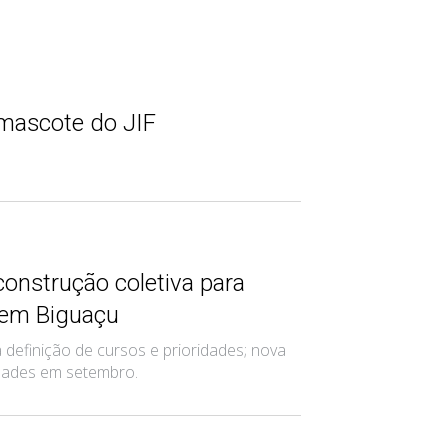
 mascote do JIF
construção coletiva para
 em Biguaçu
definição de cursos e prioridades; nova
vidades em setembro.