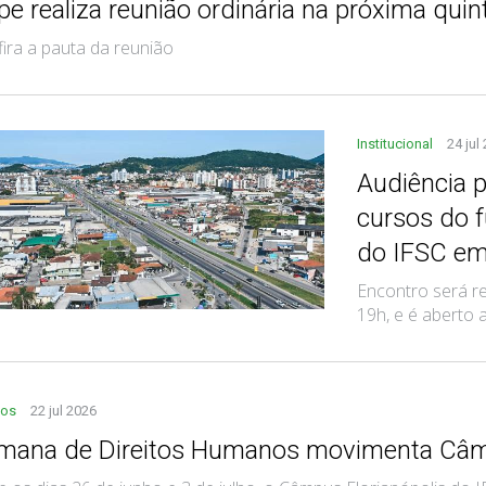
e realiza reunião ordinária na próxima quint
ira a pauta da reunião
Institucional
24 jul
Audiência p
cursos do f
do IFSC em
Encontro será re
19h, e é aberto
tos
22 jul 2026
mana de Direitos Humanos movimenta Câmp