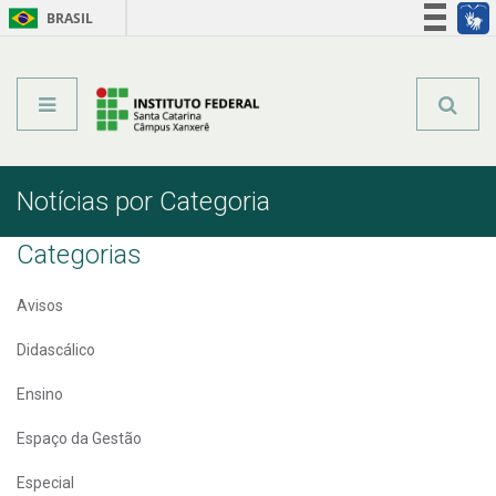
BRASIL
Órgãos do Governo
Acesso à informação
Legislação
Notícias por Categoria
Categorias
Avisos
Didascálico
Ensino
Espaço da Gestão
Especial