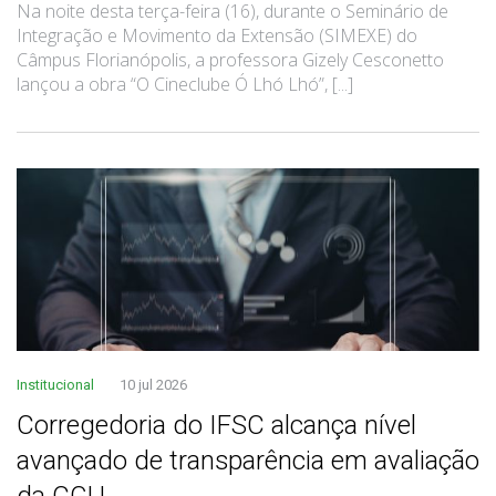
Na noite desta terça-feira (16), durante o Seminário de
Integração e Movimento da Extensão (SIMEXE) do
Câmpus Florianópolis, a professora Gizely Cesconetto
lançou a obra “O Cineclube Ó Lhó Lhó”, [...]
Institucional
10 jul 2026
Corregedoria do IFSC alcança nível
avançado de transparência em avaliação
da CGU