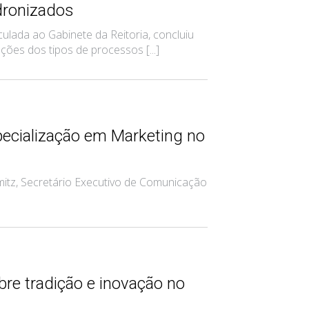
dronizados
ada ao Gabinete da Reitoria, concluiu
es dos tipos de processos [...]
ecialização em Marketing no
itz, Secretário Executivo de Comunicação
re tradição e inovação no