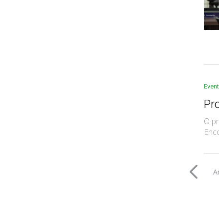
Even
Pr
O pr
Enco
A