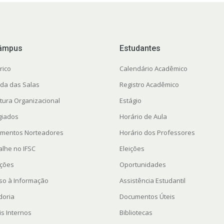
âmpus
Estudantes
rico
Calendário Acadêmico
da das Salas
Registro Acadêmico
utura Organizacional
Estágio
giados
Horário de Aula
mentos Norteadores
Horário dos Professores
alhe no IFSC
Eleições
ações
Oportunidades
so à Informação
Assistência Estudantil
doria
Documentos Úteis
is Internos
Bibliotecas