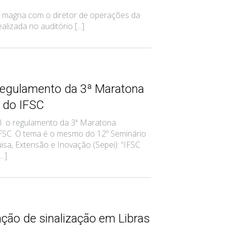
a magna com o diretor de operações da
lizada no auditório [...]
regulamento da 3ª Maratona
a do IFSC
vel o regulamento da 3ª Maratona
IFSC. O tema é o mesmo do 12º Seminário
isa, Extensão e Inovação (Sepei): “IFSC
..]
ção de sinalização em Libras