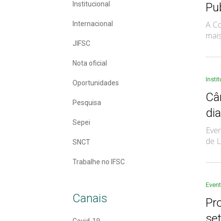
Institucional
Pu
A Co
Internacional
mais
JIFSC
Nota oficial
Insti
Oportunidades
Câ
Pesquisa
di
Sepei
Even
de L
SNCT
Trabalhe no IFSC
Even
Canais
Pr
set