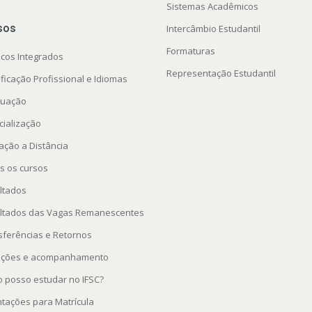
Sistemas Acadêmicos
sos
Intercâmbio Estudantil
Formaturas
icos Integrados
Representação Estudantil
ficação Profissional e Idiomas
uação
cialização
ação a Distância
s os cursos
ltados
ltados das Vagas Remanescentes
sferências e Retornos
rições e acompanhamento
 posso estudar no IFSC?
ntações para Matrícula