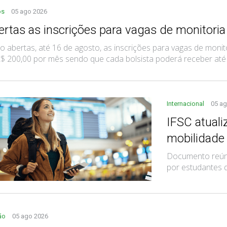
os
05 ago 2026
ertas as inscrições para vagas de monitoria
o abertas, até 16 de agosto, as inscrições para vagas de monito
$ 200,00 por mês sendo que cada bolsista poderá receber até trê
Internacional
05 a
IFSC atual
mobilidade
Documento reúne
por estudantes 
ão
05 ago 2026