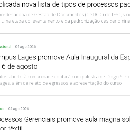
blicada nova lista de tipos de processos pa
ordenadoria de Gestão de Documentos (CGDOC) do IFSC, vincul
 uma etapa do levantamento e da padronização das denominaçõ
tucional
04 ago 2026
mpus Lages promove Aula Inaugural da Esp
a 6 de agosto
tos aberto à comunidade contará com palestra de Diogo Schim
ages, além de relato de egressos e apresentação do curso
tos
04 ago 2026
ocessos Gerenciais promove aula magna sob
or têxtil