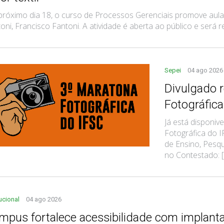
róximo dia 18, o curso de Processos Gerenciais promove aul
oni, Francisco Fantoni. A atividade é aberta ao público e será rea
Sepei
04 ago 2026
Divulgado 
Fotográfic
Já está disponi
Fotográfica do 
de Ensino, Pesqu
no Contestado: [.
tucional
04 ago 2026
mpus fortalece acessibilidade com implanta