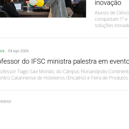
inovação
Alunos de Ciênc
conquistam 1º e
soluções inovad
tos
04 ago 2026
ofessor do IFSC ministra palestra em evento
ofessor Tiago Savi Mondo, do Câmpus Florianópolis-Continente
ntro Catarinense de Hoteleiros (Encatho) e Feira de Produtos e 
nterior