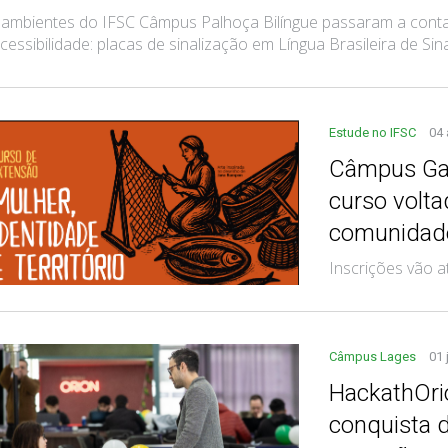
mbientes do IFSC Câmpus Palhoça Bilíngue passaram a contar
cessibilidade: placas de sinalização em Língua Brasileira de Sinais
Estude no IFSC
04
Câmpus Gar
curso volt
comunidade
Inscrições vão a
Câmpus Lages
01 
HackathOri
conquista 