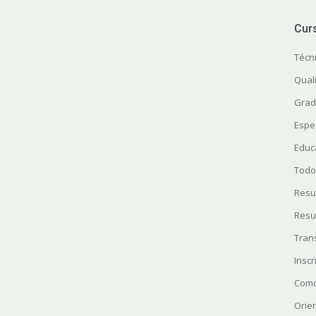
Cur
Técn
Quali
Grad
Espe
Educ
Todo
Resu
Resu
Tran
Insc
Como
Orie