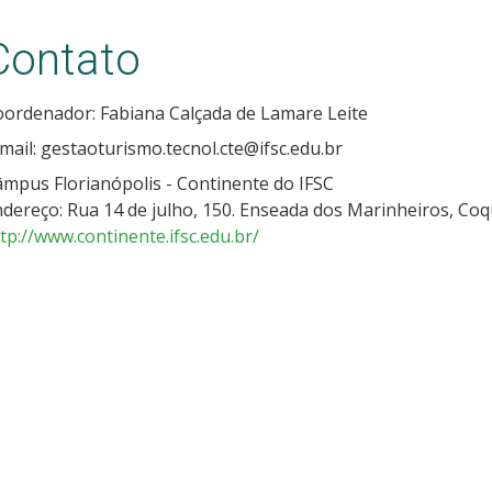
Contato
ordenador: Fabiana Calçada de Lamare Leite
mail: gestaoturismo.tecnol.cte@ifsc.edu.br
mpus Florianópolis - Continente do IFSC
dereço: Rua 14 de julho, 150. Enseada dos Marinheiros, Coqu
tp://www.continente.ifsc.edu.br/