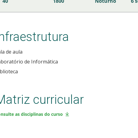
40
1800
Noturno
6 
Infraestrutura
la de aula
boratório de Informática
blioteca
Matriz curricular
nsulte as disciplinas do curso