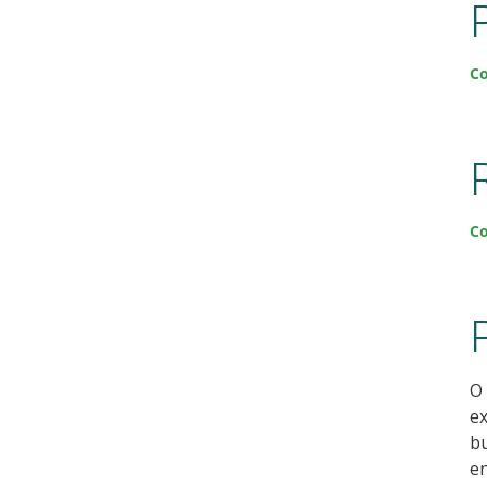
Co
Co
O
e
bu
en