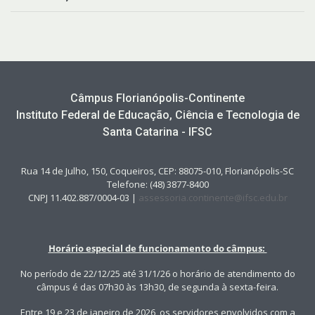
Câmpus Florianópolis-Continente
Instituto Federal de Educação, Ciência e Tecnologia de
Santa Catarina - IFSC
Rua 14 de Julho, 150, Coqueiros, CEP: 88075-010, Florianópolis-SC
Telefone: (48) 3877-8400
CNPJ 11.402.887/0004-03 |
assessoria.continente@ifsc.edu.br
Horário especial de funcionamento do câmpus:
No período de 22/12/25 até 31/1/26 o horário de atendimento do
câmpus é das 07h30 às 13h30, de segunda à sexta-feira.
Entre 19 e 23 de janeiro de 2026, os servidores envolvidos com a