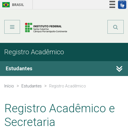
BRASIL
Órgãos do Governo
Acesso à informação
Legislação
Registro Acadêmico
Estudantes
Calendário Acadêmico
Início
Estudantes
Registro Acadêmico
Registro Acadêmico
Registro Acadêmico e
Documentos Úteis
Secretaria