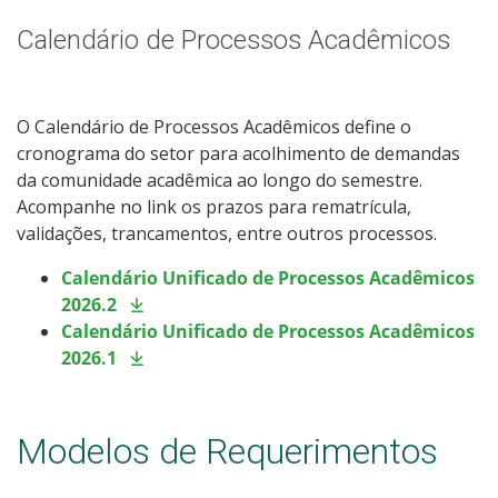
Núcleo pedagógico, professores e coordenações
Calendário de Processos Acadêmicos
Horário de Aula
Orientações Cursos Idiomas
O Calendário de Processos Acadêmicos define o
cronograma do setor para acolhimento de demandas
da comunidade acadêmica ao longo do semestre.
Agenda das Salas
Acompanhe no link os prazos para rematrícula,
validações, trancamentos, entre outros processos.
Horário dos Professores
Calendário Unificado de Processos Acadêmicos
Oportunidades
2026.2
Calendário Unificado de Processos Acadêmicos
Estágio
2026.1
Assistência Estudantil
Modelos de Requerimentos
Bibliotecas