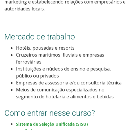
marketing e estabelecendo relações com empresários e
Calendário de inscrições
autoridades locais.
Processos Seletivos
Mercado de trabalho
Cotas
Hotéis, pousadas e resorts
Inscrições e acompanhamento
Cruzeiros marítimos, fluviais e empresas
ferroviárias
Orientações para Matrícula
Instituições e núcleos de ensino e pesquisa,
público ou privados
Empresas de assessoria e/ou consultoria técnica
Transferências e Retornos
Meios de comunicação especializados no
segmento de hotelaria e alimentos e bebidas
Provas e Gabaritos
Como entrar nesse curso?
Estatísticas dos Processos Seletivos
Sistema de Seleção Unificada (SISU)