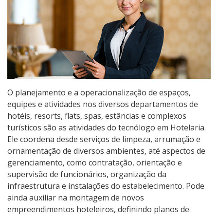
Educação de Jovens e Adultos
Especialização
Educação a Distância
Todos os cursos
O planejamento e a operacionalização de espaços,
equipes e atividades nos diversos departamentos de
hotéis, resorts, flats, spas, estâncias e complexos
Processo de Inscrição
turísticos são as atividades do tecnólogo em Hotelaria.
Ele coordena desde serviços de limpeza, arrumação e
ornamentação de diversos ambientes, até aspectos de
Resultados
gerenciamento, como contratação, orientação e
supervisão de funcionários, organização da
Resultados Vagas Remanescentes
infraestrutura e instalações do estabelecimento. Pode
ainda auxiliar na montagem de novos
Como posso estudar no IFSC?
empreendimentos hoteleiros, definindo planos de