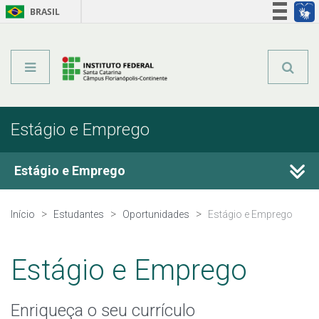
BRASIL
Órgãos do Governo
Acesso à informação
Legislação
Estágio e Emprego
Estágio e Emprego
Programa Institucional de Bolsa de Iniciação à Docência -
Início
Estudantes
Oportunidades
Estágio e Emprego
PIBID
Ensino, Pesquisa e Extensão
Estágio e Emprego
Editais Externos
Enriqueça o seu currículo