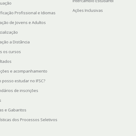
Intercâmbio Estudantil
uação
Ações Inclusivas
ficação Profissional e Idiomas
ação de Jovens e Adultos
cialização
ação a Distância
s os cursos
ltados
rições e acompanhamento
 posso estudar no IFSC?
ndários de inscrições
s
as e Gabaritos
ísticas dos Processos Seletivos