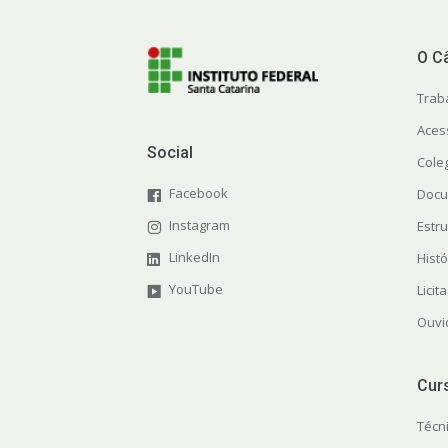
O C
Trab
Aces
Social
Cole
Facebook
Docu
Instagram
Estr
LinkedIn
Histó
YouTube
Licit
Ouvi
Cur
Técn