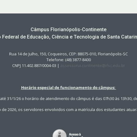
Câmpus Florianópolis-Continente
to Federal de Educação, Ciência e Tecnologia de Santa Catarin
Rua 14 de Julho, 150, Coqueiros, CEP: 88075-010, Florianópolis-SC
Telefone: (48) 3877-8400
CNPJ 11.402.887/0004-03 |
assessoria.continente@ifsc.edu.br
Horário especial de funcionamento do câmpus:
 até 31/1/26 o horário de atendimento do câmpus é das 07h30 às 13h30, de
ro de 2026, os servidores envolvidos com a matrícula dos estudantes atua