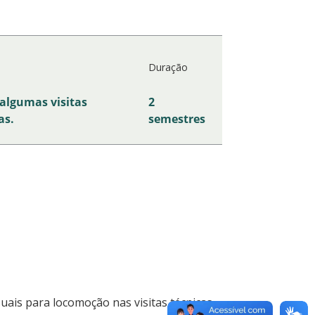
Duração
algumas visitas
2
as.
semestres
ais para locomoção nas visitas técnicas.