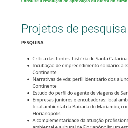
Consulte a resolução de aprovação da oferta do curso
Projetos de pesquisa
PESQUISA
Crítica das fontes: história de Santa Catarina
Incubação de empreendimento solidário: a e
Continente
Narrativas de vda: perfil identitário dos alu
Continente
Estudo do perfil do agente de viagens de Sa
Empresas juniores e encubadoras: local ambi
local ambiental da Baixada do Maciambu; con
Florianópolis
A complementaridade da atuação profissiona
ambiental e aultural de Florianópolis: um es