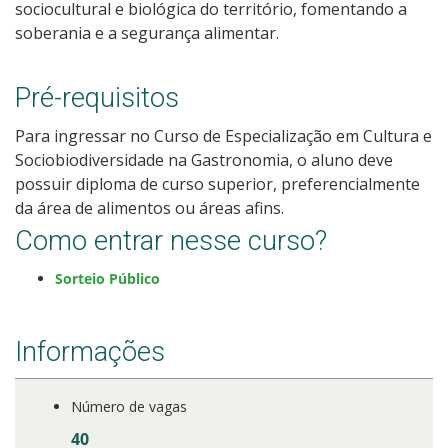
sociocultural e biológica do território, fomentando a
Calendário de inscrições
soberania e a segurança alimentar.
Processos Seletivos
Pré-requisitos
Cotas
Para ingressar no Curso de Especialização em Cultura e
Sociobiodiversidade na Gastronomia, o aluno deve
Inscrições e acompanhamento
possuir diploma de curso superior, preferencialmente
da área de alimentos ou áreas afins.
Orientações para Matrícula
Como entrar nesse curso?
Sorteio Público
Transferências e Retornos
Provas e Gabaritos
Informações
Estatísticas dos Processos Seletivos
Número de vagas
40