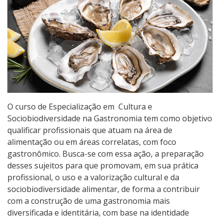
Educação de Jovens e Adultos
Especialização
Educação a Distância
Todos os cursos
O curso de Especialização em Cultura e
Sociobiodiversidade na Gastronomia tem como objetivo
Processo de Inscrição
qualificar profissionais que atuam na área de
alimentação ou em áreas correlatas, com foco
Resultados
gastronômico. Busca-se com essa ação, a preparação
desses sujeitos para que promovam, em sua prática
profissional, o uso e a valorização cultural e da
Resultados Vagas Remanescentes
sociobiodiversidade alimentar, de forma a contribuir
com a construção de uma gastronomia mais
Como posso estudar no IFSC?
diversificada e identitária, com base na identidade