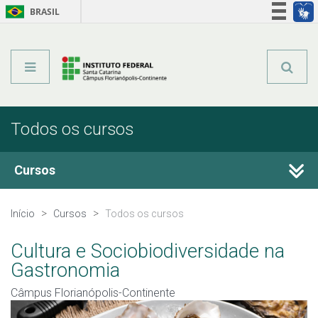
BRASIL
Órgãos do Governo
Acesso à informação
Legislação
Todos os cursos
Cursos
Técnicos Subsequentes
Início
Cursos
Todos os cursos
Graduação
Cultura e Sociobiodiversidade na
Gastronomia
Qualificação Profissional e Idiomas
Câmpus Florianópolis-Continente