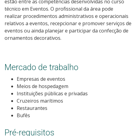
estão entre as competências desenvolvidas no curso
Calendário de inscrições
técnico em Eventos. O profissional da área pode
realizar procedimentos administrativos e operacionais
Processos Seletivos
relativos a eventos, recepcionar e promover serviços de
eventos ou ainda planejar e participar da confecção de
ornamentos decorativos.
Cotas
Inscrições e acompanhamento
Mercado de trabalho
Orientações para Matrícula
Empresas de eventos
Meios de hospedagem
Transferências e Retornos
Instituições públicas e privadas
Cruzeiros marítimos
Provas e Gabaritos
Restaurantes
Bufês
Estatísticas dos Processos Seletivos
Pré-requisitos