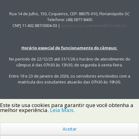
Rua 14 de Julho, 150, Coqueiros, CEP: 88075-010, Florianópolis-SC
Telefone: (48) 3877-8400
CNPJ 11.402.887/0004-03 |
assessoria.continente@ifsc.edu.br
Horário especial de funcionamento do câmpus:
No período de 22/12/25 até 31/1/26 o horário de atendimento do
câmpus é das 07h30 às 13h30, de segunda à sexta-feira.
Entre 19 e 23 de janeiro de 2026, os servidores envolvidos com a
matrícula dos estudantes atuarão das 07h30 às 19h30.
Este site usa cookies para garantir que você obtenha a
melhor experiência.
Leia Mais.
Aceitar
Copyright © 2022 Instituto Federal de Santa Catarina IFSC
Todos os Direitos Reservados.