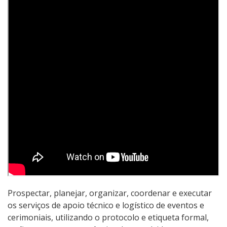
Educação de Jovens e Adultos
Especialização
Educação a Distância
Todos os cursos
Processo de Inscrição
Resultados
Resultados Vagas Remanescentes
Prospectar, planejar, organizar, coordenar e executar
os serviços de apoio técnico e logístico de eventos e
Como posso estudar no IFSC?
cerimoniais, utilizando o protocolo e etiqueta formal,