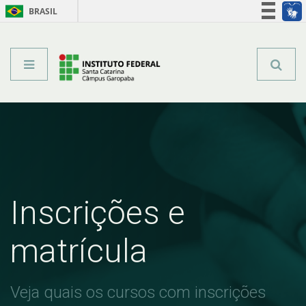
BRASIL
Órgãos do Governo
Acesso à informação
Legislação
Inscrições e
matrícula
Veja quais os cursos com inscrições