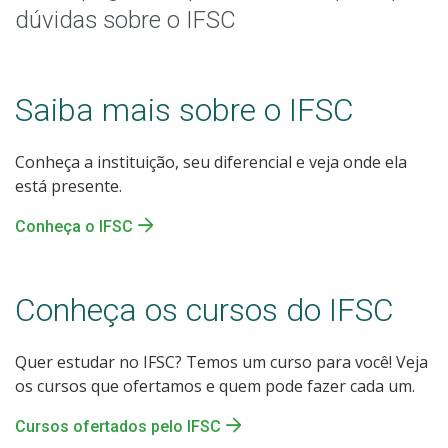
Sou/fui estudante do IFSC
dúvidas sobre o IFSC
Assistência estudantil
Saiba mais sobre o IFSC
Certificação do Ensino Médio
Conheça a instituição, seu diferencial e veja onde ela
Quero trabalhar no IFSC
está presente.
Quero ser fornecedor do IFSC
Conheça o IFSC
Fale com o IFSC
Conheça os cursos do IFSC
Quer estudar no IFSC? Temos um curso para você! Veja
os cursos que ofertamos e quem pode fazer cada um.
Cursos ofertados pelo IFSC