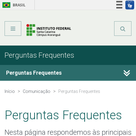
BRASIL
Órgãos do Governo
Acesso à informação
Legislação
Perguntas Frequentes
Perguntas Frequentes
Conheça o IFSC
Início
Comunicação
Perguntas Frequentes
Quero estudar no IFSC
Perguntas Frequentes
Cursos ofertados pelo IFSC
Nesta página respondemos às principais