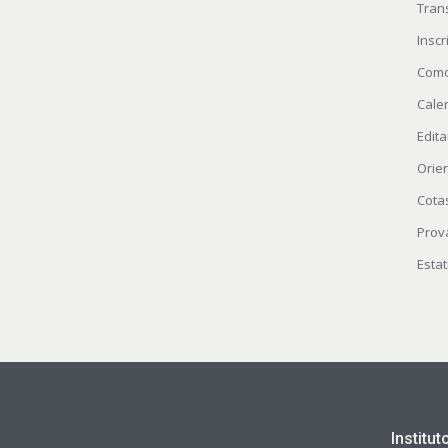
Tran
Insc
Como
Cale
Edita
Orie
Cota
Prov
Estat
Institu