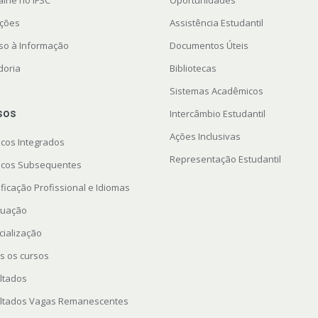
ações
Assistência Estudantil
so à Informação
Documentos Úteis
doria
Bibliotecas
Sistemas Acadêmicos
sos
Intercâmbio Estudantil
Ações Inclusivas
icos Integrados
Representação Estudantil
icos Subsequentes
ficação Profissional e Idiomas
uação
cialização
s os cursos
ltados
ltados Vagas Remanescentes