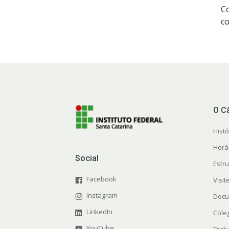
Co
co
O C
Histó
Horá
Social
Estr
Facebook
Visi
Instagram
Docu
LinkedIn
Cole
YouTube
Trab