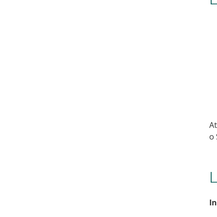
At
o 
L
In