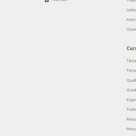
Licit
Aces
Ouvi
Cur
Técn
Técn
Quali
Grad
Espe
Todo
Resu
Resu