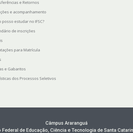
sferências e Retornos
rições e acompanhamento
 posso estudar no IFSC?
ndário de inscrições
is
ntações para Matrícula
s
as e Gabaritos
ísticas dos Processos Seletivos
Câmpus Araranguá
to Federal de Educação, Ciência e Tecnologia de Santa Catarin