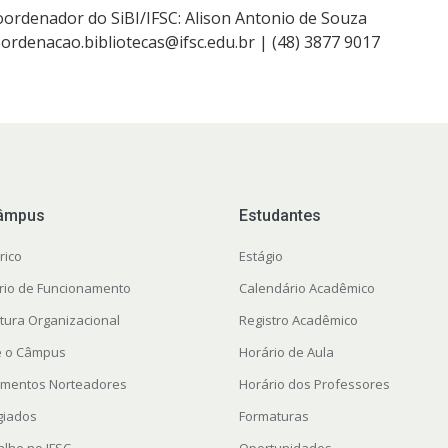
ordenador do SiBI/IFSC: Alison Antonio de Souza
ordenacao.bibliotecas@ifsc.edu.br | (48) 3877 9017
âmpus
Estudantes
rico
Estágio
rio de Funcionamento
Calendário Acadêmico
utura Organizacional
Registro Acadêmico
te o Câmpus
Horário de Aula
mentos Norteadores
Horário dos Professores
giados
Formaturas
alhe no IFSC
Oportunidades