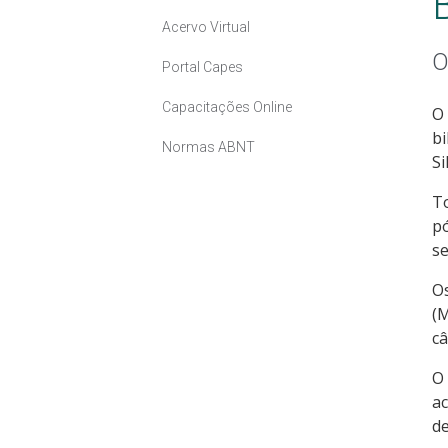
Acervo Virtual
O
Portal Capes
Capacitações Online
O 
bi
Normas ABNT
Si
To
pó
se
Os
(M
câ
O 
ac
de