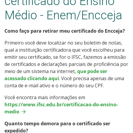
certificado do Ensino
Assistência Estudantil
Médio - Enem/Encceja
Certificação do Ensino Médio
Como faço para retirar meu certificado do Encceja?
Quero trabalhar no IFSC
Primeiro você deve localizar no seu boletim de notas,
Quero ser fornecedor do IFSC
qual a instituição certificadora que você escolheu para
emitir seu certificado, se for o IFSC, fazemos a emissão
de certificados e declarações parciais de proficiência por
Fale com o IFSC
meio de um sistema na internet,
que pode ser
acessado clicando aqui
. Você precisa apenas de uma
conta de e-mail ativo e o número do seu CPF.
Você encontra mais informações em
https://www.ifsc.edu.br/certificacao-do-ensino-
medio
Quanto tempo demora para o certificado ser
expedido?