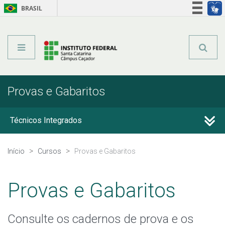
BRASIL
Órgãos do Governo
Acesso à informação
Legislação
Provas e Gabaritos
Técnicos Integrados
Técnicos Subsequentes
Início
Cursos
Provas e Gabaritos
Qualificação Profissional e Idiomas
Provas e Gabaritos
Graduação
Consulte os cadernos de prova e os