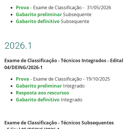
Processos Seletivos
Prova
- Exame de Classificação - 31/05/2026
Gabarito preliminar
Subsequente
Gabarito definitivo
Subsequente
Cotas
Inscrições e acompanhamento
2026.1
Orientações para Matrícula
Exame de Classificação - Técnicos Integrados - Edital
04/DEING/2026-1
Transferências e Retornos
Prova
- Exame de Classificação - 19/10/2025
Provas e Gabaritos
Gabarito preliminar
Integrado
Resposta aos rescursos
Estatísticas dos Processos Seletivos
Gabarito definitivo
Integrado
Exame de Classificação - Técnicos Subsequentes