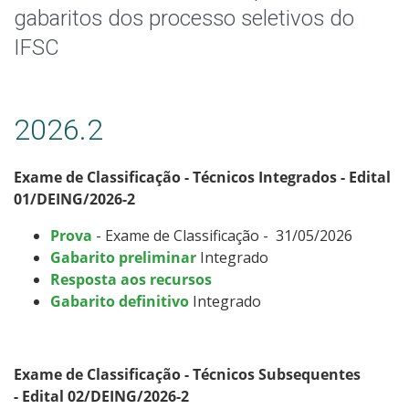
Especialização
gabaritos dos processo seletivos do
IFSC
Educação de Jovens e Adultos
Todos os cursos
2026.2
Exame de Classificação - Técnicos Integrados - Edital
Processo de Inscrição
01/DEING/2026-2
Prova
- Exame de Classificação - 31/05/2026
Resultados
Gabarito preliminar
Integrado
Resposta aos recursos
Resultados das Vagas Remanescentes
Gabarito definitivo
Integrado
Como posso estudar no IFSC?
Exame de Classificação - Técnicos Subsequentes
Calendário de inscrições
- Edital 02/DEING/2026-2