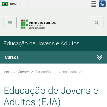
BRASIL
Órgãos do Governo
Acesso à informação
Legislação
Educação de Jovens e Adultos
Cursos
Técnicos Integrados
Início
Cursos
Educação de Jovens e Adultos
Técnicos Subsequentes
Educação de Jovens e
Qualificação Profissional e Idiomas
Adultos (EJA)