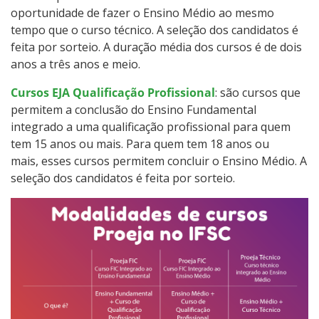
oportunidade de fazer o Ensino Médio ao mesmo
Calendário de inscrições
tempo que o curso técnico. A seleção dos candidatos é
feita por sorteio. A duração média dos cursos é de dois
Processos Seletivos
anos a três anos e meio.
Cotas
Cursos EJA Qualificação Profissional
: são cursos que
permitem a conclusão do Ensino Fundamental
integrado a uma qualificação profissional para quem
Inscrições e acompanhamento
tem 15 anos ou mais. Para quem tem 18 anos ou
mais, esses cursos permitem concluir o Ensino Médio. A
Orientações para Matrícula
seleção dos candidatos é feita por sorteio.
Transferências e Retornos
Provas e Gabaritos
Estatísticas dos Processos Seletivos