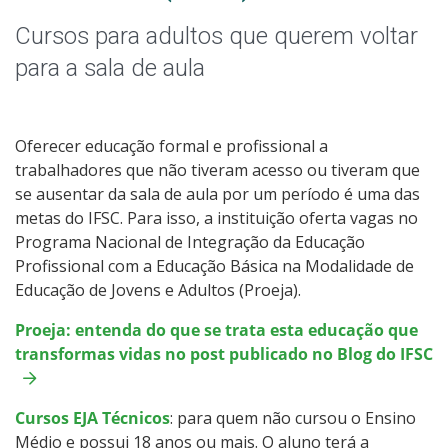
Graduação
Cursos para adultos que querem voltar
Especialização
para a sala de aula
Educação de Jovens e Adultos
Oferecer educação formal e profissional a
Todos os cursos
trabalhadores que não tiveram acesso ou tiveram que
se ausentar da sala de aula por um período é uma das
metas do IFSC. Para isso, a instituição oferta vagas no
Programa Nacional de Integração da Educação
Processo de Inscrição
Profissional com a Educação Básica na Modalidade de
Educação de Jovens e Adultos (Proeja).
Resultados
Proeja: entenda do que se trata esta educação que
transformas vidas no post publicado no Blog do IFSC
Resultados das Vagas Remanescentes
Cursos EJA Técnicos
Como posso estudar no IFSC?
: para quem não cursou o Ensino
Médio e possui 18 anos ou mais. O aluno terá a