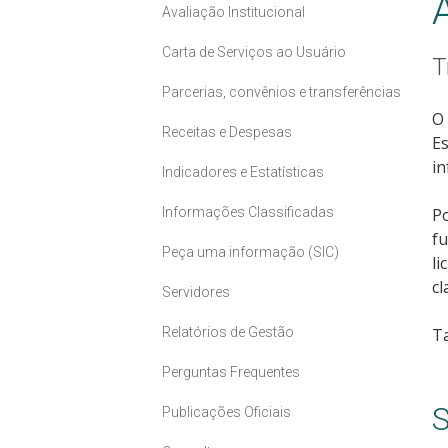
Avaliação Institucional
Carta de Serviços ao Usuário
T
Parcerias, convênios e transferências
O 
Receitas e Despesas
Es
in
Indicadores e Estatísticas
Informações Classificadas
Po
fu
Peça uma informação (SIC)
li
cl
Servidores
Relatórios de Gestão
T
Perguntas Frequentes
S
Publicações Oficiais