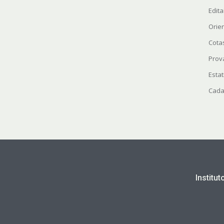
Edita
Orie
Cota
Prov
Estat
Cada
Institu