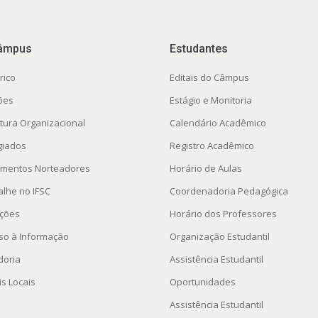
âmpus
Estudantes
rico
Editais do Câmpus
ções
Estágio e Monitoria
utura Organizacional
Calendário Acadêmico
giados
Registro Acadêmico
mentos Norteadores
Horário de Aulas
alhe no IFSC
Coordenadoria Pedagógica
ações
Horário dos Professores
so à Informação
Organização Estudantil
doria
Assistência Estudantil
is Locais
Oportunidades
Assistência Estudantil