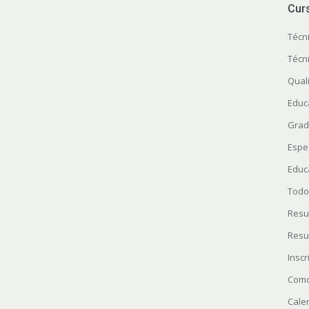
Cur
Técn
Técn
Quali
Educ
Grad
Espe
Educ
Todo
Resu
Resu
Insc
Como
Cale