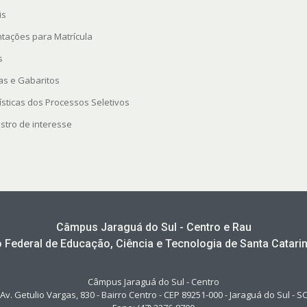
is
ntações para Matrícula
s
as e Gabaritos
ísticas dos Processos Seletivos
stro de interesse
Câmpus Jaraguá do Sul - Centro e Rau
to Federal de Educação, Ciência e Tecnologia de Santa Catarin
Câmpus Jaraguá do Sul - Centro
Av. Getulio Vargas, 830 - Bairro Centro - CEP 89251-000 - Jaraguá do Sul - S