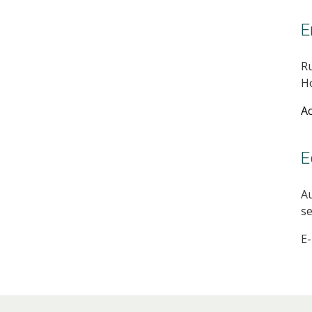
E
Ru
Ho
A
E
A
se
E-