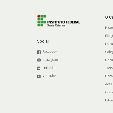
O C
Histó
Elei
Social
Estr
Facebook
Cole
Instagram
Docu
LinkedIn
Trab
YouTube
Licit
Aces
Ouvi
Edita