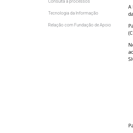
Consulta a processos
A 
Tecnologia da Informação
da
Relação com Fundação de Apoio
Pa
(C
No
ao
SI
Pa