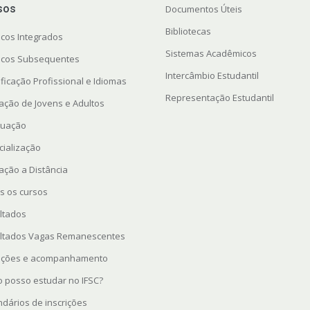
sos
Documentos Úteis
Bibliotecas
icos Integrados
Sistemas Acadêmicos
icos Subsequentes
Intercâmbio Estudantil
ficação Profissional e Idiomas
Representação Estudantil
ação de Jovens e Adultos
uação
cialização
ação a Distância
s os cursos
ltados
ltados Vagas Remanescentes
rições e acompanhamento
 posso estudar no IFSC?
ndários de inscrições