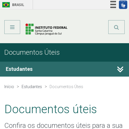
BRASIL
Órgãos do Governo
Acesso à informação
Legislação
Documentos Úteis
Estudantes
Editais do Câmpus
Início
Estudantes
Documentos Úteis
Estágio e Monitoria
Documentos úteis
Calendário Acadêmico
Confira os documentos úteis para a sua