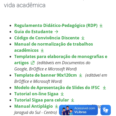
Registro Acadêmico
vida acadêmica
Horário de Aulas
Regulamento Didático-Pedagógico (RDP)
Coordenadoria Pedagógica
Guia do Estudante
Código de Convivência Discente
Horário dos Professores
Manual de normalização de trabalhos
acadêmicos
Organização Estudantil
Templates para elaboração de monografias e
artigos
(editáveis em Documentos do
Google, BrOffice e Microsoft Word)
Oportunidades
Template de banner 90x120cm
(editável em
BrOffice e Microsoft Word)
Assistência Estudantil
Modelo de Apresentação de Slides do IFSC
Tutorial on-line Sigaa
Documentos Úteis
Tutorial Sigaa para celular
Manual Antiplágio
(
elaborado pelo Câmpus
Bibliotecas
Jaraguá do Sul - Centro)