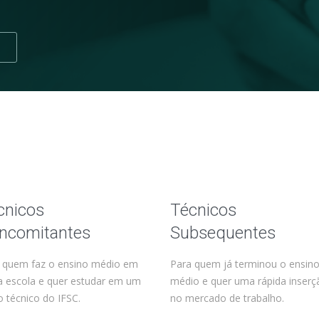
cnicos
Técnicos
ncomitantes
Subsequentes
 quem faz o ensino médio em
Para quem já terminou o ensin
a escola e quer estudar em um
médio e quer uma rápida inserç
o técnico do IFSC.
no mercado de trabalho.