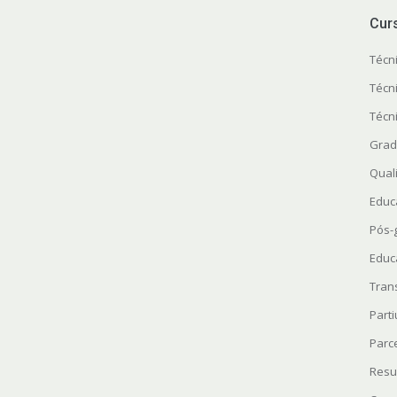
Cur
Técn
Técn
Técn
Grad
Quali
Educ
Pós-
Educ
Tran
Parti
Parc
Resu