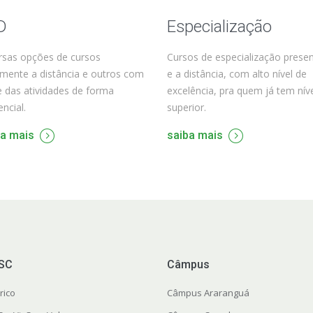
D
Especialização
rsas opções de cursos
Cursos de especialização presen
lmente a distância e outros com
e a distância, com alto nível de
e das atividades de forma
excelência, pra quem já tem nív
ncial.
superior.
ba mais
saiba mais
FSC
Câmpus
rico
Câmpus Araranguá