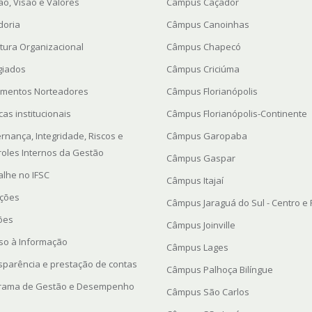
ão, Visão e Valores
Câmpus Caçador
doria
Câmpus Canoinhas
utura Organizacional
Câmpus Chapecó
giados
Câmpus Criciúma
mentos Norteadores
Câmpus Florianópolis
icas institucionais
Câmpus Florianópolis-Continente
rnança, Integridade, Riscos e
Câmpus Garopaba
roles Internos da Gestão
Câmpus Gaspar
alhe no IFSC
Câmpus Itajaí
ações
Câmpus Jaraguá do Sul - Centro e
ções
Câmpus Joinville
so à Informação
Câmpus Lages
sparência e prestação de contas
Câmpus Palhoça Bilíngue
rama de Gestão e Desempenho
Câmpus São Carlos