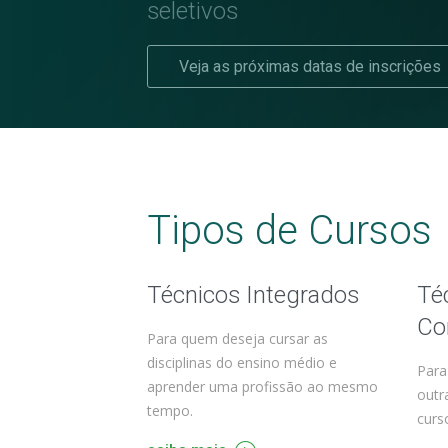
seletivos
Veja as próximas datas de inscrições
Tipos de Cursos
Técnicos Integrados
Té
Co
Para quem deseja cursar as
disciplinas do ensino médio e
Para
aprender uma profissão ao mesmo
outr
tempo.
curs