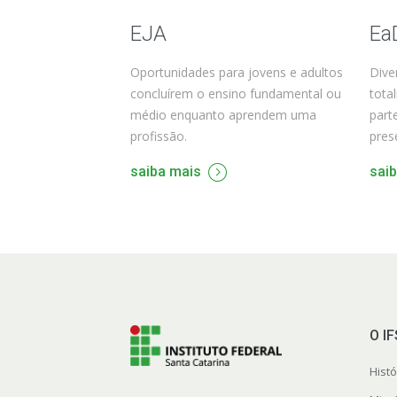
EJA
Ea
Oportunidades para jovens e adultos
Dive
concluírem o ensino fundamental ou
tota
médio enquanto aprendem uma
part
profissão.
prese
saiba mais
sai
O I
Histó