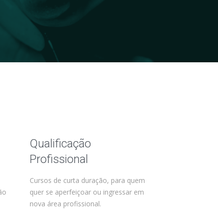
Qualificação
Profissional
o
Cursos de curta duração, para quem
ão
quer se aperfeiçoar ou ingressar em
nova área profissional.