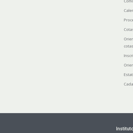
Como
Cale
Proc
Cota
Orie
cota
Insc
Orie
Estat
Cada
Institu