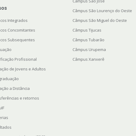
Câmpus São José
sos
Câmpus São Lourenço do Oeste
icos Integrados
Câmpus São Miguel do Oeste
icos Concomitantes
Câmpus Tijucas
icos Subsequentes
Câmpus Tubarão
uação
Câmpus Urupema
ficação Profissional
Câmpus Xanxerê
ação de Jovens e Adultos
graduação
ação a Distância
sferências e retornos
uIF
erias
ltados