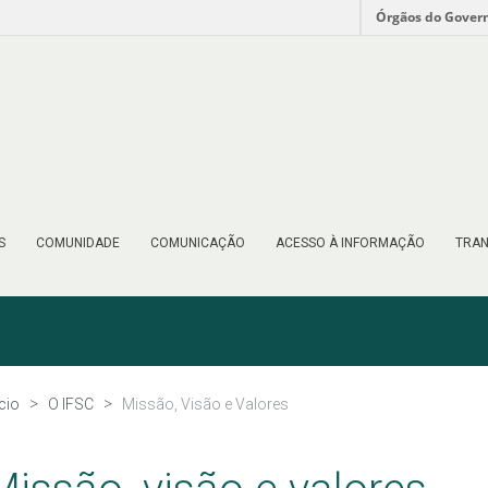
Órgãos do Gover
S
COMUNIDADE
COMUNICAÇÃO
ACESSO À INFORMAÇÃO
TRAN
ício
O IFSC
Missão, Visão e Valores