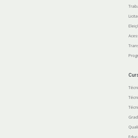
Trab
Licit
Elei
Aces
Tran
Prog
Cur
Técn
Técn
Técn
Grad
Quali
Educ