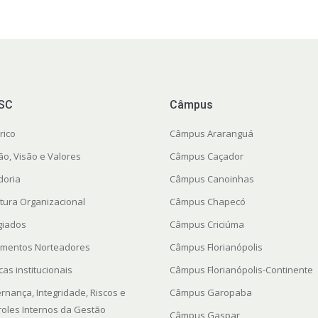
FSC
Câmpus
rico
Câmpus Araranguá
ão, Visão e Valores
Câmpus Caçador
doria
Câmpus Canoinhas
utura Organizacional
Câmpus Chapecó
giados
Câmpus Criciúma
mentos Norteadores
Câmpus Florianópolis
icas institucionais
Câmpus Florianópolis-Continente
rnança, Integridade, Riscos e
Câmpus Garopaba
roles Internos da Gestão
Câmpus Gaspar