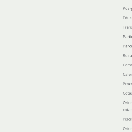
Pós-
Educ
Tran
Parti
Parc
Resu
Como
Cale
Proc
Cota
Orie
cota
Insc
Orie