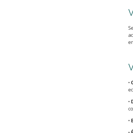
V
Se
ac
en
V
•
ec
•
co
•
•