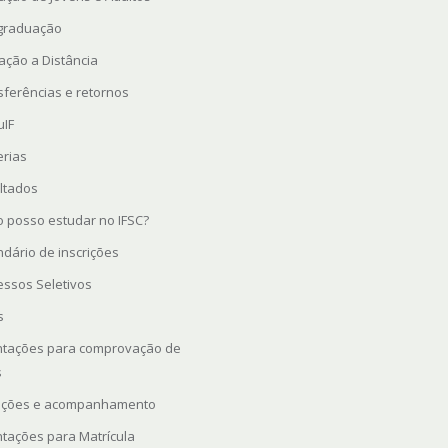
graduação
ação a Distância
sferências e retornos
uIF
erias
ltados
 posso estudar no IFSC?
ndário de inscrições
essos Seletivos
s
ntações para comprovação de
s
rições e acompanhamento
ntações para Matrícula