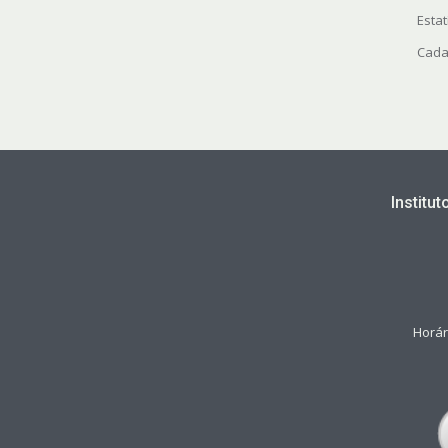
Estat
Cada
Institu
Horár