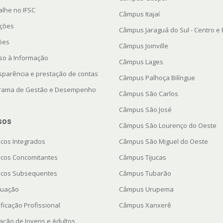
alhe no IFSC
Câmpus Itajaí
ações
Câmpus Jaraguá do Sul - Centro e
ções
Câmpus Joinville
so à Informação
Câmpus Lages
sparência e prestação de contas
Câmpus Palhoça Bilíngue
rama de Gestão e Desempenho
Câmpus São Carlos
Câmpus São José
sos
Câmpus São Lourenço do Oeste
icos Integrados
Câmpus São Miguel do Oeste
icos Concomitantes
Câmpus Tijucas
icos Subsequentes
Câmpus Tubarão
uação
Câmpus Urupema
ficação Profissional
Câmpus Xanxerê
ação de Jovens e Adultos