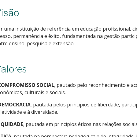
isão
r uma instituição de referência em educação profissional, ci
esso, permanência e êxito, fundamentada na gestão particip
tre ensino, pesquisa e extensão.
alores
COMPROMISSO SOCIAL
, pautado pelo reconhecimento e aco
onômicas, culturais e sociais.
DEMOCRACIA
, pautada pelos princípios de liberdade, partic
letividade e à diversidade.
EQUIDADE
, pautada em princípios éticos nas relações socia
ÉTICA
, pautada na perspectiva pedagógica e de integridade, ju