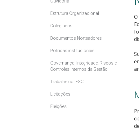
Ouvidoria
Estrutura Organizacional
O 
Ed
Colegiados
fo
Documentos Norteadores
di
Políticas institucionais
Su
en
Governança, Integridade, Riscos e
ar
Controles Internos da Gestão
Trabalhe no IFSC
Licitações
Eleições
Pr
ci
de