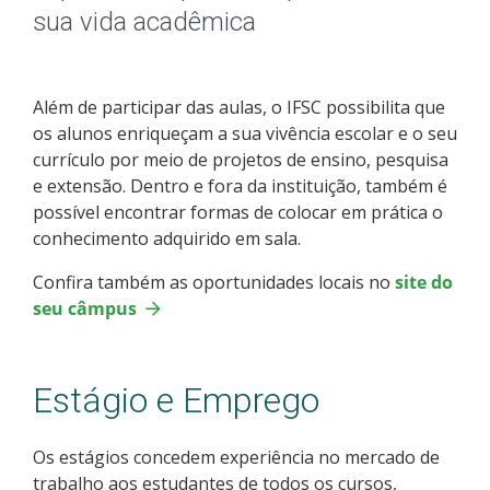
Apoio a eventos
sua vida acadêmica
Programa Institucional de Bolsa de Iniciação à
Docência - PIBID
Além de participar das aulas, o IFSC possibilita que
os alunos enriqueçam a sua vivência escolar e o seu
Residência Pedagógica
currículo por meio de projetos de ensino, pesquisa
e extensão. Dentro e fora da instituição, também é
Programa de Educação Tutorial | PET
possível encontrar formas de colocar em prática o
conhecimento adquirido em sala.
Empresa Júnior
Confira também as oportunidades locais no
site do
seu câmpus
Equipes de competição
Oportunidades externas
Estágio e Emprego
Editais Encerrados
Os estágios concedem experiência no mercado de
trabalho aos estudantes de todos os cursos,