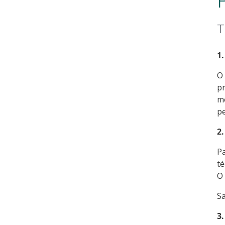
T
1.
O 
pr
mo
pe
2.
Pa
té
O 
S
3.