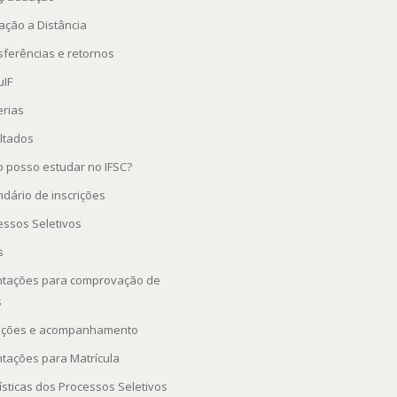
ação a Distância
sferências e retornos
uIF
erias
ltados
 posso estudar no IFSC?
ndário de inscrições
essos Seletivos
s
ntações para comprovação de
s
rições e acompanhamento
ntações para Matrícula
ísticas dos Processos Seletivos