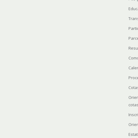
Educ
Tran
Parti
Parc
Resu
Como
Cale
Proc
Cota
Orie
cota
Insc
Orie
Estat