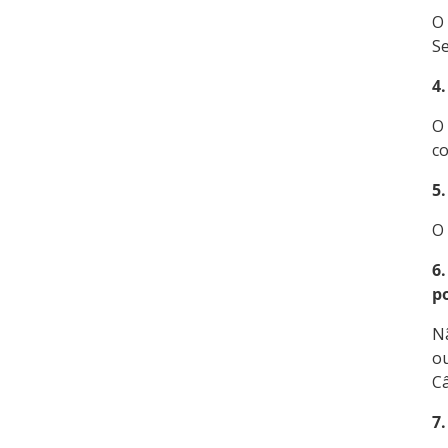
O 
Se
4.
O
co
5
O 
6
p
Nã
ou
C
7