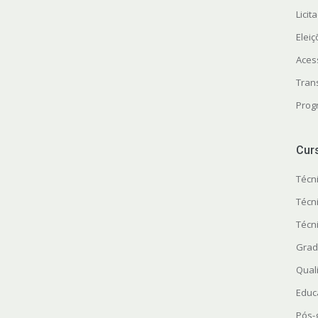
Licit
Elei
Aces
Tran
Prog
Cur
Técn
Técn
Técn
Grad
Quali
Educ
Pós-