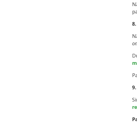
Nã
pa
8
Nã
on
Dú
m
Pa
9
Si
r
P