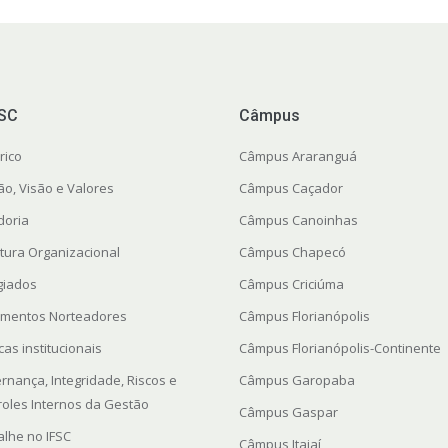
FSC
Câmpus
rico
Câmpus Araranguá
ão, Visão e Valores
Câmpus Caçador
doria
Câmpus Canoinhas
utura Organizacional
Câmpus Chapecó
giados
Câmpus Criciúma
mentos Norteadores
Câmpus Florianópolis
icas institucionais
Câmpus Florianópolis-Continente
rnança, Integridade, Riscos e
Câmpus Garopaba
roles Internos da Gestão
Câmpus Gaspar
alhe no IFSC
Câmpus Itajaí