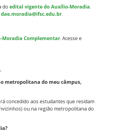
na do
edital vigente do Auxílio-Moradia
.
l
dae.moradia@ifsc.edu.br
.
io-Moradia Complementar
. Acesse e
.
ião metropolitana do meu câmpus,
será concedido aos estudantes que residam
nvizinhos) ou na região metropolitana do
dia?