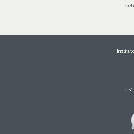
Cada
Institu
Horár