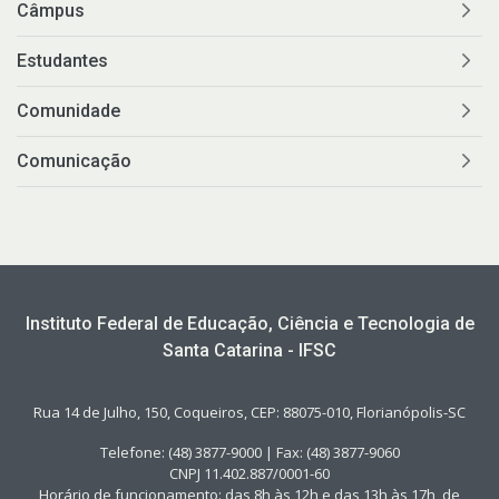
Câmpus
Estudantes
Comunidade
Comunicação
Instituto Federal de Educação, Ciência e Tecnologia de
Santa Catarina - IFSC
Rua 14 de Julho, 150, Coqueiros, CEP: 88075-010, Florianópolis-SC
Telefone: (48) 3877-9000 | Fax: (48) 3877-9060
CNPJ 11.402.887/0001-60
Horário de funcionamento: das 8h às 12h e das 13h às 17h, de