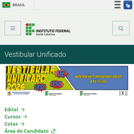
BRASIL
Órgãos do Governo
Acesso à informação
Legislação
Vestibular Unificado
Edital
Cursos
Cotas
Área do Candidato