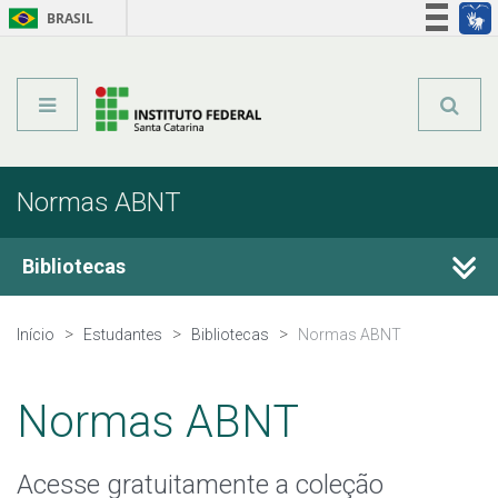
BRASIL
Órgãos do Governo
Acesso à informação
Legislação
Normas ABNT
Bibliotecas
Horários e Contatos das Bibliotecas dos Câmpus
Início
Estudantes
Bibliotecas
Normas ABNT
Acervo de e-books
Normas ABNT
Normas ABNT
Acesse gratuitamente a coleção